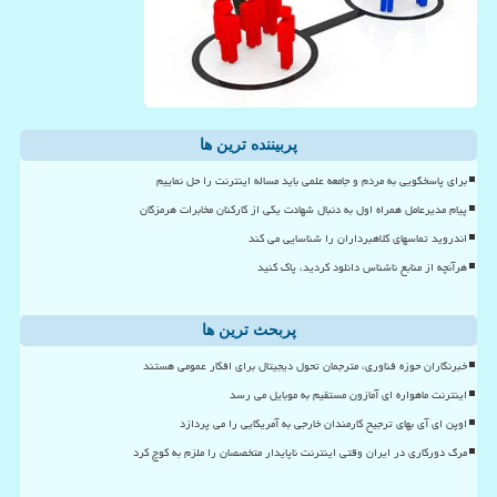
پربیننده ترین ها
برای پاسخگویی به مردم و جامعه علمی باید مساله اینترنت را حل نماییم
پیام مدیرعامل همراه اول به دنبال شهادت یکی از کارکنان مخابرات هرمزگان
اندروید تماسهای کلاهبرداران را شناسایی می کند
هرآنچه از منابع ناشناس دانلود کردید، پاک کنید
پربحث ترین ها
خبرنگاران حوزه فناوری، مترجمان تحول دیجیتال برای افکار عمومی هستند
اینترنت ماهواره ای آمازون مستقیم به موبایل می رسد
اوپن ای آی بهای ترجیح کارمندان خارجی به آمریکایی را می پردازد
مرگ دورکاری در ایران وقتی اینترنت ناپایدار متخصصان را ملزم به کوچ کرد