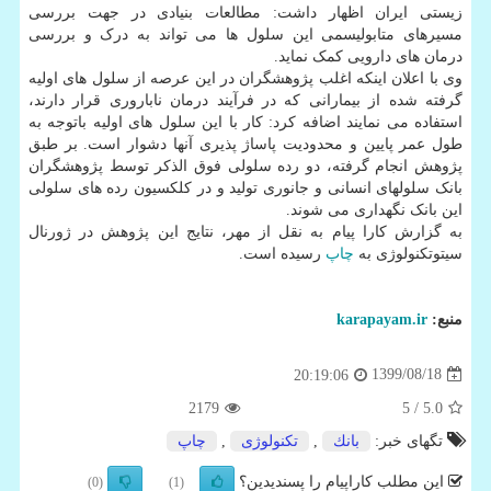
زیستی ایران اظهار داشت: مطالعات بنیادی در جهت بررسی
مسیرهای متابولیسمی این سلول ها می تواند به درک و بررسی
درمان های دارویی کمک نماید.
وی با اعلان اینکه اغلب پژوهشگران در این عرصه از سلول های اولیه
گرفته شده از بیمارانی که در فرآیند درمان ناباروری قرار دارند،
استفاده می نمایند اضافه کرد: کار با این سلول های اولیه باتوجه به
طول عمر پایین و محدودیت پاساژ پذیری آنها دشوار است. بر طبق
پژوهش انجام گرفته، دو رده سلولی فوق الذکر توسط پژوهشگران
بانک سلولهای انسانی و جانوری تولید و در کلکسیون رده های سلولی
این بانک نگهداری می شوند.
به گزارش کارا پیام به نقل از مهر، نتایج این پژوهش در ژورنال
سیتوتکنولوژی به
چاپ
رسیده است.
منبع:
karapayam.ir
1399/08/18
20:19:06
2179
/ 5
5.0
تگهای خبر:
بانك
,
تكنولوژی
,
چاپ
این مطلب کاراپیام را پسندیدین؟
(0)
(1)