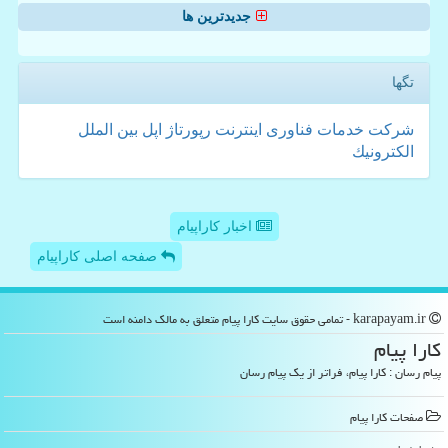
جدیدترین ها
تگها
شركت
خدمات
فناوری
اینترنت
رپورتاژ
اپل
بین الملل
الكترونیك
اخبار کاراپیام
صفحه اصلی کاراپیام
karapayam.ir - تمامی حقوق سایت كارا پیام متعلق به مالک دامنه است
كارا پیام
پیام رسان : کارا پیام، فراتر از یک پیام رسان
صفحات كارا پیام