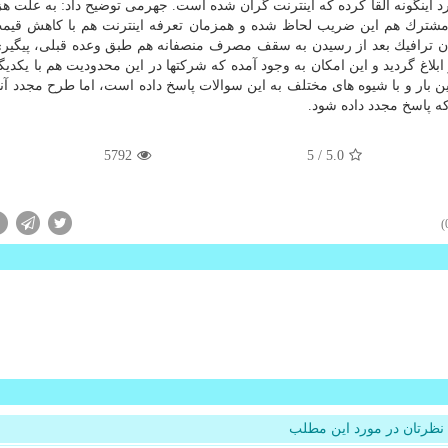
 اینگونه القا كرده كه اینترنت گران شده است. جهرمی توضیح داد: به علت هزی
 مشترك هم این ضریب لحاظ شده و همزمان تعرفه اینترنت هم با كاهش قیم
دن ترافیك بعد از رسیدن به سقف مصرف منصفانه هم طبق وعده قبلی، پیگیر
ل قبل از۱۲۸ كیلو بیت اضافه و ابلاغ گردید و این امكان به وجود آمده كه شركتها در این محدودیت هم با ی
 بار و با شیوه های مختلف به این سوالات پاسخ داده است، اما طرح مجدد آنها
ه پاسخ مجدد داده شود.
5792
/ 5
5.0
نظرتان در مورد این مطلب