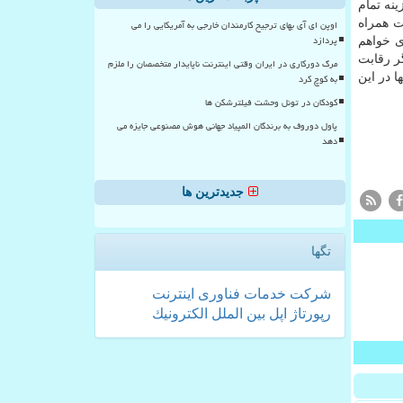
نه تمام
ت همراه
اوپن ای آی بهای ترجیح کارمندان خارجی به آمریکایی را می
پردازد
ی خواهم
كدیگر رقابت
مرگ دورکاری در ایران وقتی اینترنت ناپایدار متخصصان را ملزم
 در این
به کوچ کرد
کودکان در تونل وحشت فیلترشکن ها
پاول دوروف به برندگان المپیاد جهانی هوش مصنوعی جایزه می
دهد
جدیدترین ها
تگها
شركت
خدمات
فناوری
اینترنت
رپورتاژ
اپل
بین الملل
الكترونیك