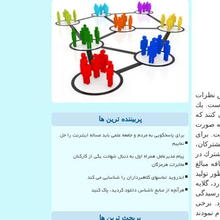
ش نظرات
است. یك
كنند كه
پربیننده ترین ها
ه صورت
برای پاسخگویی به مردم و جامعه علمی باید مساله اینترنت را حل
ت. برای
نماییم
شتركان،
شترك در
پیام مدیرعامل همراه اول به دنبال شهادت یکی از کارکنان
مخابرات هرمزگان
ه مبالغ
ر تولید
اندروید تماسهای کلاهبرداران را شناسایی می کند
، گلایه
هرآنچه از منابع ناشناس دانلود کردید، پاک کنید
كنند تا به شكایت آنها رسیدگی
. برخی
 نمودند
پربحث ترین ها