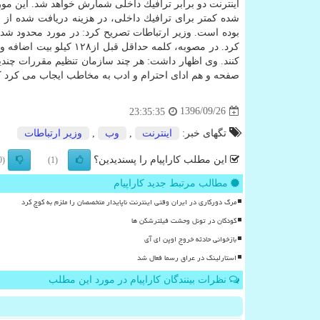
اینترنت دو برابر ترافیك داخلی شمارش خواهد شد. این مورد
شده كمتر برای ترافیك داخلی، در هزینه دریافت شده از
بوده است. وزیر ارتباطات تصریح كرد: در مورد محدود ش
كرد. در مصوبه، كلمه حداق
كنند. وی اظهار داشت: هر چند سازمان تنظیم مقررات چندین
صفحه و هم ادای احترام و ادب به مخاطب ایجاب می كرد ك
1396/09/26
23:35:35
تگهای خبر:
اینترنت
,
وب
,
وزیر ارتباطات
این مطلب کاراپیام را پسندیدین؟
(0)
(1)
مطالب مرتبط جدید کاراپیام
مرگ دورکاری در ایران وقتی اینترنت ناپایدار متخصصان را ملزم به کوچ کرد
کودکان در تونل وحشت فیلترشکن ها
بازخوانی حادثه خروج اوپن ای آی
استارلینک در عراق رسما فعال شد
نظرات بینندگان کاراپیام در مورد این مطلب