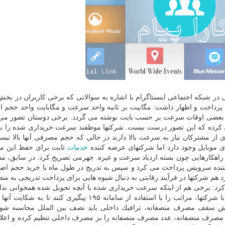
ی در شبكه اجتماعی اینستاگرام با اشاره به سوالاتی كه برخی كاربران در بخ
رداخت و اظهار داشت: مگابیت بر ثانیه واحد سرعت و مگابایت واحد حجم 
ر بعضی اوقات سرعت بر حسب بایت نوشته می گردد. برخی دوستان تصور می 
رده كه این تصور درست نیست. شركتها موظفند سرعت خریداری شده را ب
 از مشتركان نیاز به سرعت بالا دارند در حالی كه حجم مصرفی آنها بالا نیس
ی موبایل وجود دارد اما شركتهای عرضه كننده
خدمات
ثابت برای حفظ این م
 راهكارهایی چون بسته ازدیاد سرعت و غیره. جهرمی تصریح كرد: در سابق، م
نده سرویس پرداخت می كرد و سپس به تدریج در طول ماه با خرید حجم اضاف
م شركتها در فرآیند رقابتی به دنبال شیوه هایی برای پرداخت تدریجی به منظو
كرد: برخی هم از اینكه سرعت خریداری شده با آنچه تحویل شده همخوانی ندارد
كرده اند. طبیعتا در صورت عدم رفع مشكل بعد از تماس با شركتها، مراتب را با استفاده از سامانه ۱۹۵ پیگیری 
رش سقف مصرف منصفانه، ترافیك داخلی باید نصف بین الملل محاسبه شود
ر مصرف منصفانه، عدد مصرف منصفانه را بر مصرف داخلی تنظیم كرده و اعلام