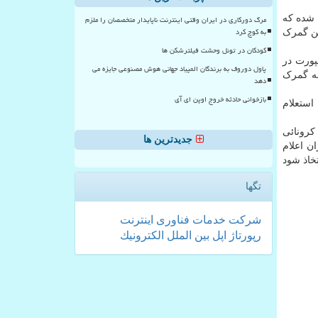
 شده که
مرگ دورکاری در ایران وقتی اینترنت ناپایدار متخصصان را ملزم
به کوچ کرد
لن گمرک
کودکان در تونل وحشت فیلترشکن ها
و بواسطه بارکدخوان شماره IMEI و بارکد پاسپورت در
پاول دوروف به برندگان المپیاد جهانی هوش مصنوعی جایزه می
نه گمرک
دهد
بازخوانی حادثه خروج اوپن ای آی
طبق روال قبلی و با استعلام
ست در وضعیت کرونائی
جدیدترین ها
ن اعلام
تی اتخاذ شود
تگها
شركت
خدمات
فناوری
اینترنت
رپورتاژ
اپل
بین الملل
الكترونیك