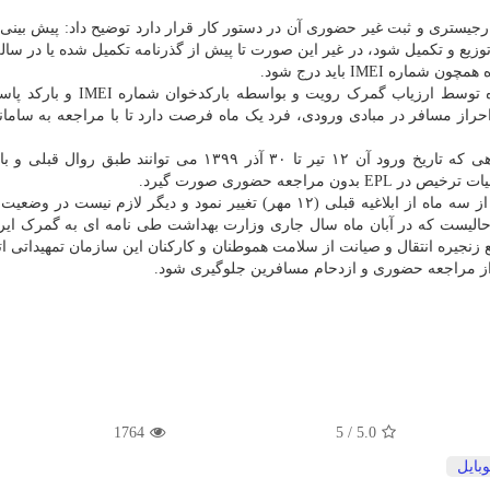
 رجیستری و ثبت غیر حضوری آن در دستور کار قرار دارد توضیح داد: پیش بینی
زیع و تکمیل شود، در غیر این صورت تا پیش از گذرنامه تکمیل شده یا در سا
IMEI باید درج شود.
معاون فنی گمرک ایران اظهار داشت: گوشی تلفن همراه توسط ارزیاب گمرک رویت 
ز مسافر در مبادی ورودی، فرد یک ماه فرصت دارد تا با مراجعه به ساما
معاون فنی گمرک تصریح کرد: برای گوشیهای تلفن همراهی که تاریخ ورود آن ۱۲ تیر تا ۳۰ آذر ۱۳۹۹ می توانند 
جعه حضوری صورت گیرد.
بر این اساس نحوه رجیستری گوشی تلفن همراه در کمتر از سه ماه از ابلاغیه قبلی (۱۲ مهر) تغییر نمود و دیگر لازم نی
حالیست که در آبان ماه سال جاری وزارت بهداشت طی نامه ای به گمرک ایرا
بمنظور جلوگیری از شیوع بیماری کووید ۱۹ و قطع زنجیره انتقال و صیانت از سلامت هموطنان و کارکنان این سازمان تمهیدا
ز مراجعه حضوری و ازدحام مسافرین جلوگیری شود.
1764
/ 5
5.0
بایل