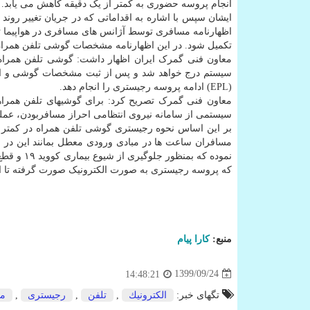
انجام پروسه حضوری به کمتر از یک دقیقه کاهش می یابد.
ایشان سپس با اشاره به اقداماتی که در جریان تغییر روند
اظهارنامه مسافری توسط آژانس های مسافری در هواپیما تو
تکمیل شود. در این اظهارنامه مشخصات گوشی تلفن همراه همچون شماره 
سیستم درج خواهد شد و پس از ثبت مشخصات گوشی و احرا
(EPL) ادامه پروسه رجیستری را انجام دهد.
سیستمی از سامانه نیروی انتظامی احراز مسافربودن، عملیات ترخیص در EPL بدون مرا
مسافران ساعت ها در مبادی ورودی معطل بمانند این در 
نموده که 
که پروسه رجیستری به صورت الکترونیک صورت گرفته تا ا
منبع:
كارا پیام
1399/09/24
14:48:21
تگهای خبر:
الكترونیك
,
تلفن
,
رجیستری
,
مو