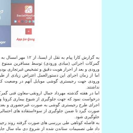
به گزارش کارا پیام به نقل از ایسنا، از ۱۲ مهر امسال به گمرکات اجرائی ابلاغ گردید که هرگونه ثبت غیرحضوری
گمرکات اجرائی (مبادی ورودی) توسط مسافرین ممنوع م
ورودی و بعد از احراز هویت دقیق و تشخیص غیرتجاری بو
اما از زمان اجرای این دستورالعمل اعتراض زیادی از
ورودی جهت رجیستری گوشی موبایل آنهم در وضعیت کرون
نداشتند.
اما در هفته گذشته مهرداد جمال ارونقی-معاون فنی گمرک 
درخواست نمود که جهت جلوگیری از شیوع بیماری کرونا و
اجرای طرح رجیستری گوشی به صورت غیرحضوری و بعد از ا
جلوگیری شود.
به فاصله کوتاهی طی بررسی های صورت گرفته روند رجیستر
داد طی تصمیمات ستاندن شده از شروع دی ماه سال ج