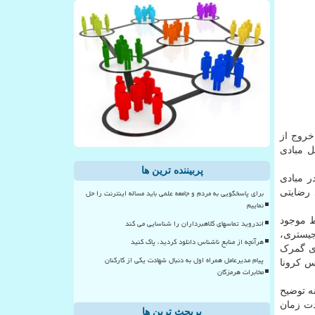
خروج از
ل مبادی
پربیننده ترین ها
ر مبادی
برای پاسخگویی به مردم و جامعه علمی باید مساله اینترنت را حل
 رضایتی
نماییم
ط موجود
اندروید تماسهای کلاهبرداران را شناسایی می کند
جیستری،
هرآنچه از منابع ناشناس دانلود کردید، پاک کنید
دی گمرک
پیام مدیرعامل همراه اول به دنبال شهادت یکی از کارکنان
با قطع زنجیره شیوع ویروس کرونا
مخابرات هرمزگان
ه توضیح
ت زمان
پربحث ترین ها