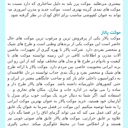
بیشتری می‌طلبد. موکت پرز بلند به دلیل ساختاری که دارد نسبت به
موکت های نمدی گزینه بهتری است. موکت جدید و مدرن امروزی می­
تواند به عنوان کفپوشی مناسب برای اتاق کودک در نظر گرفته شود.
موکت پالاز
موکت پالاز یکی از پرفروش ترین و مرغوب ترین موکت های حال
حاضر است این موکت یکی از برندهای وطنی است و طرح های شیک
و منحصر بفردی دارد. شرکت پالاز با بهره گیری از تجهیزات، ماشین
آلات مدرن و اطلاعات کافی در این زمینه توانسته موکت های با
کیفیت و بادوام در طرح ها و مدل های مختلف تولید کند از این رو این
برند ایرانی محبوبیت خاصی بین مردم دارد. موکت پالاز با ارائه طرح
های شیک و منحصر بفرد و رنگ بندی جذاب توانسته در دل علاقمندان
به دکوراسیون داخلی جای باز کند و صاحب جایگاهی معتبر در ایران و
حتی کشورهای خاورمیانه داشته باشد. موکت های پالاز طرح دار و
ساده را می توانید در اداره جات و منازل، مکان های تجاری و ...
استفاده کنید. اگر شما به دنبال خرید یک موکت خوب برای منزل یا
آپارتمان خود هستید، خرید موکت پالاز به عنوان بهترین موکت ایرانی
را به شما توصیه می­کنیم. این موکت در فصل سرما به عنوان یک عایق
برای کف عمل می کند که می تواند گرمای اتاق را در فضا نگه دارد.
علاوه بر عایق حرارتی، موکت های پالاز عایق های صوتی خوبی نیز
هستند و از انعکاس صدا در محیط جلوگیری می­کند. دیجی پالیزی