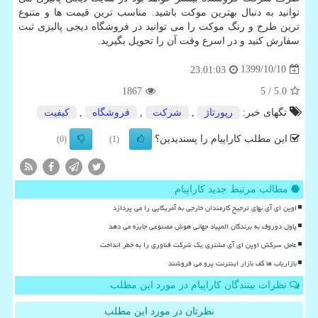
توانید به دنبال بهترین موکت باشید. مناسب ترین قیمت ها و متنوع
ترین طرح و رنگ موکت را می توانید در فروشگاه دیجی پالیزی ثبت
سفارش کنید و در اسرع وقت آن را تحویل بگیرید.
1399/10/10
23:01:03
1867
/ 5
5.0
تگهای خبر:
رپورتاژ
,
شركت
,
فروشگاه
,
كیفیت
این مطلب کاراپیام را پسندیدین؟
(0)
(1)
مطالب مرتبط جدید کاراپیام
اوپن ای آی بهای ترجیح کارمندان خارجی به آمریکایی را می پردازد
پاول دوروف به برندگان المپیاد جهانی هوش مصنوعی جایزه می دهد
عامل سرکش اوپن ای آی مشتری یک شرکت فناوری را به خطر انداخت
بازاریاب ها کف بازار اینترنت پرو می فروشند
نظرات بینندگان کاراپیام در مورد این مطلب
نظرتان در مورد این مطلب