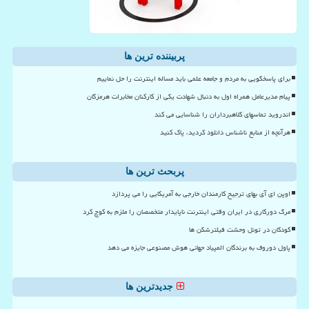
پربیننده ترین ها
برای پاسخگویی به مردم و جامعه علمی باید مساله اینترنت را حل نماییم
پیام مدیرعامل همراه اول به دنبال شهادت یکی از کارکنان مخابرات هرمزگان
اندروید تماسهای کلاهبرداران را شناسایی می کند
هرآنچه از منابع ناشناس دانلود کردید، پاک کنید
پربحث ترین ها
اوپن ای آی بهای ترجیح کارمندان خارجی به آمریکایی را می پردازد
مرگ دورکاری در ایران وقتی اینترنت ناپایدار متخصصان را ملزم به کوچ کرد
کودکان در تونل وحشت فیلترشکن ها
پاول دوروف به برندگان المپیاد جهانی هوش مصنوعی جایزه می دهد
جدیدترین ها