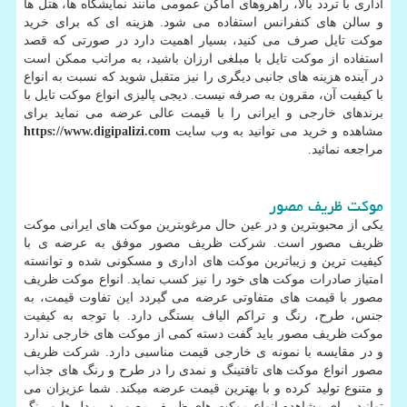
اداری با تردد بالا، راهروهای اماکن عمومی مانند نمایشگاه ها، هتل ها
و سالن های کنفرانس استفاده می شود. هزینه ای که برای خرید
موکت تایل صرف می‌ کنید، بسیار اهمیت دارد در صورتی که قصد
استفاده از موکت تایل با مبلغی ارزان باشید، به مراتب ممکن است
در آینده هزینه های جانبی دیگری را نیز متقبل شوید که نسبت به انواع
با کیفیت آن، مقرون به صرفه نیست. دیجی پالیزی انواع موکت تایل با
برندهای خارجی و ایرانی را با قیمت عالی عرضه می نماید برای
مشاهده و خرید می توانید به وب سایت
https://www.digipalizi.com
مراجعه نمائید.
موکت ظریف مصور
یکی از محبوبترین و در عین حال مرغوبترین موکت های ایرانی موکت
ظریف مصور است. شرکت ظریف مصور موفق به عرضه ی با
کیفیت ترین و زیباترین موکت های اداری و مسکونی شده و توانسته
امتیاز صادرات موکت های خود را نیز کسب نماید. انواع موکت ظریف
مصور با قیمت های متفاوتی عرضه می گیردد این تفاوت قیمت، به
جنس، طرح، رنگ و تراکم الیاف بستگی دارد. با توجه به کیفیت
موکت ظریف مصور باید گفت دسته کمی از موکت های خارجی ندارد
و در مقایسه با نمونه ی خارجی قیمت مناسبی دارد. شرکت ظریف
مصور انواع موکت های تافتینگ و نمدی را در طرح و رنگ های جذاب
و متنوع تولید کرده و با بهترین قیمت عرضه می­کند. شما عزیزان می
توانید برای مشاهده انواع موکت های ظریف مصور در مدل ها و رنگ