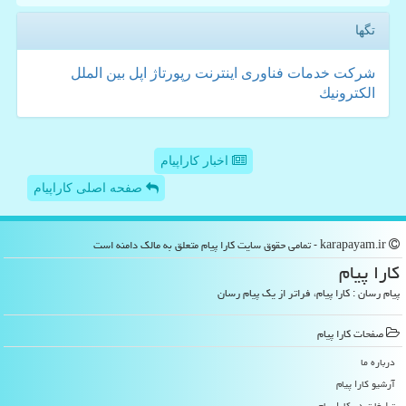
تگها
شركت
خدمات
فناوری
اینترنت
رپورتاژ
اپل
بین الملل
الكترونیك
اخبار کاراپیام
صفحه اصلی کاراپیام
karapayam.ir - تمامی حقوق سایت كارا پیام متعلق به مالک دامنه است
كارا پیام
پیام رسان : کارا پیام، فراتر از یک پیام رسان
صفحات كارا پیام
درباره ما
آرشیو كارا پیام
تبلیغات در كارا پیام