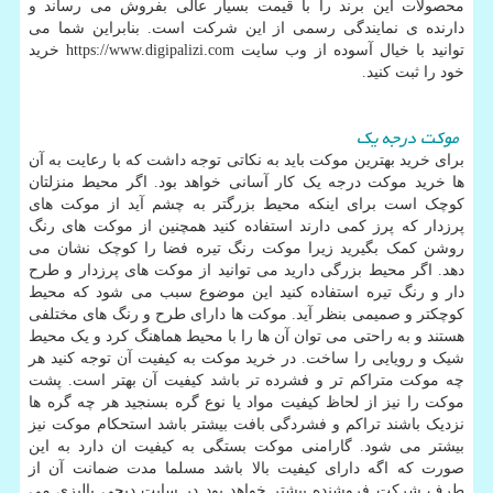
محصولات این برند را با قیمت بسیار عالی بفروش می رساند و
دارنده ی نمایندگی رسمی از این شرکت است. بنابراین شما می
توانید با خیال آسوده از وب سایت
https://www.digipalizi.com
خرید
خود را ثبت کنید.
موکت درجه یک
برای خرید بهترین موکت باید به نکاتی توجه داشت که با رعایت به آن
ها خرید موکت درجه یک کار آسانی خواهد بود. اگر محیط منزلتان
کوچک است برای اینکه محیط بزرگتر به چشم آید از موکت های
پرزدار که پرز کمی دارند استفاده کنید همچنین از موکت های رنگ
روشن کمک بگیرید زیرا موکت رنگ تیره فضا را کوچک نشان می
دهد. اگر محیط بزرگی دارید می توانید از موکت های پرزدار و طرح
دار و رنگ تیره استفاده کنید این موضوع سبب می شود که محیط
کوچکتر و صمیمی بنظر آید. موکت ها دارای طرح و رنگ های مختلفی
هستند و به راحتی می توان آن ها را با محیط هماهنگ کرد و یک محیط
شیک و رویایی را ساخت. در خرید موکت به کیفیت آن توجه کنید هر
چه موکت متراکم تر و فشرده تر باشد کیفیت آن بهتر است. پشت
موکت را نیز از لحاظ کیفیت مواد یا نوع گره بسنجید هر چه گره ها
نزدیک باشند تراکم و فشردگی بافت بیشتر باشد استحکام موکت نیز
بیشتر می شود. گارامنی موکت بستگی به کیفیت ان دارد به این
صورت که اگه دارای کیفیت بالا باشد مسلما مدت ضمانت آن
از
طرف شرکت فروشنده
بیشتر خواهد بود
در سایت دیجی پالیزی می