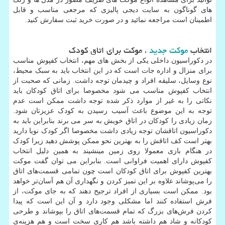
های گوناگون به سایت دیجی پالیزی که مرجعی مناسب و قابل
اطمینان است مراجعه نمائید و در صورت خرید ثبت سفارش کنید.
انتخاب
موکت جدید
، موکت برای اتاق کودک
در دکوراسیون داخلی یکی از بخش های مهم، انتخاب کفپوش مناسب
برای منزال و اداره جات است که در این انتخاب باید به سبک محیط،
نوع وسایل، سلیقه افراد و چیدمان توجه داشت. زمانی که صحبت از
انتخاب کفپوش مناسب می شود مخصوصا برای اتاق کودکان باید
نکاتی را به غیر از موارد ذکر شده توجه داشت ممکن است عدم
توجه به این موضوع باعث آسیب رسیدن به کودک عزیزتان شود.
زمان زیادی را کودکان در اتاق خویش به سر می برند بنابراین باید به
دکوراسیون اتاقشان توجه زیادی داشت مخصوصا اگر کودک نویا دارید
بهتر است کف اتاقش را به بهترین نحو ممکن پوشش دهید زیرا کودک
در هنگام بازی معمولا روی زمین مینشیند به همین دلیل انتخاب
کفپوش دارای اهمیت فراوانی است. بنابراین می توان گفت موکت
بهترین کفپوش برای اتاق کودکان است چون تمامی قسمت‌های اتاق
را می‌پوشاند علاوه بر این تمیز کردن و نگهداری آن هم آسان‌تر خواهد
بود. ممکن است بسیاری از افراد ترجیح ‌دهند که به جای موکت، از
فرش استفاده کنند اما مشکلی وجود دارد و آن این است که پیدا
کردن فرش‌های بزرگ که تمام قسمت‌های اتاق را بپوشاند و طرحی
کودکانه و شاد هم داشته باشد هم کاری سخت است و هم هزینه‌ی