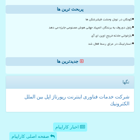
پربحث ترین ها
کودکان در تونل وحشت فیلترشکن ها
پاول دوروف به برندگان المپیاد جهانی هوش مصنوعی جایزه می دهد
بازخوانی حادثه خروج اوپن ای آی
استارلینک در عراق رسما فعال شد
جدیدترین ها
تگها
شركت
خدمات
فناوری
اینترنت
رپورتاژ
اپل
بین الملل
الكترونیك
اخبار کاراپیام
صفحه اصلی کاراپیام