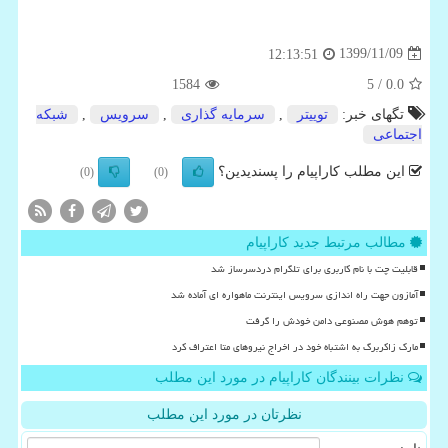
1399/11/09
12:13:51
1584
/ 5
0.0
تگهای خبر:
توییتر
,
سرمایه گذاری
,
سرویس
,
شبكه
اجتماعی
این مطلب کاراپیام را پسندیدین؟
(0)
(0)
مطالب مرتبط جدید کاراپیام
قابلیت چت با نام کاربری برای تلگرام دردسرساز شد
آمازون جهت راه اندازی سرویس اینترنت ماهواره ای آماده شد
توهم هوش مصنوعی دامن خودش را گرفت
مارک زاکربرگ به اشتباه خود در اخراج نیروهای متا اعتراف کرد
نظرات بینندگان کاراپیام در مورد این مطلب
نظرتان در مورد این مطلب