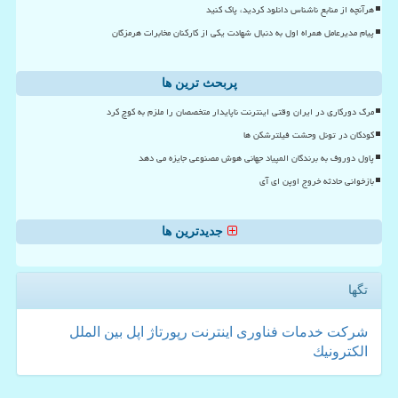
هرآنچه از منابع ناشناس دانلود کردید، پاک کنید
پیام مدیرعامل همراه اول به دنبال شهادت یکی از کارکنان مخابرات هرمزگان
پربحث ترین ها
مرگ دورکاری در ایران وقتی اینترنت ناپایدار متخصصان را ملزم به کوچ کرد
کودکان در تونل وحشت فیلترشکن ها
پاول دوروف به برندگان المپیاد جهانی هوش مصنوعی جایزه می دهد
بازخوانی حادثه خروج اوپن ای آی
جدیدترین ها
تگها
شركت
خدمات
فناوری
اینترنت
رپورتاژ
اپل
بین الملل
الكترونیك