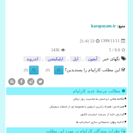
منبع:
karapayam.ir
1399/11/11
21:41:53
1436
/ 5
0.0
تگهای خبر:
آیفون
,
اپل
,
اپلیكیشن
,
اندروید
این مطلب کاراپیام را پسندیدین؟
(0)
(0)
مطالب مرتبط جدید کاراپیام
مکالمه مجانی ایرانسل به مناسبت روز زنجان
همراه من، همراه زائرین اربعین با مجموعه ای از خدمات دیجیتال
گزارش تازه از سرعت اینترنت کشور
۳ لایه پنهان تسلیحاتی سازی استارتاپ ها
نظرات بینندگان کاراپیام در مورد این مطلب