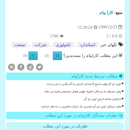
منبع:
كارا پیام
1399/12/23
12:20:24
1769
/ 5
0.0
تگهای خبر:
استاندارد
,
تكنولوژی
,
شركت
,
صنعت
این مطلب کاراپیام را پسندیدین؟
(0)
(0)
مطالب مرتبط جدید کاراپیام
اوپن ای آی بهای ترجیح کارمندان خارجی به آمریکایی را می پردازد
پاول دوروف به برندگان المپیاد جهانی هوش مصنوعی جایزه می دهد
بازخوانی حادثه خروج اوپن ای آی
عامل سرکش اوپن ای آی مشتری یک شرکت فناوری را به خطر انداخت
نظرات بینندگان کاراپیام در مورد این مطلب
نظرتان در مورد این مطلب