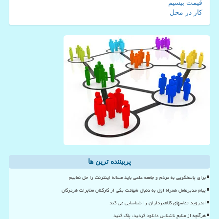
قیمت بیسیم
کار در محل
پربیننده ترین ها
برای پاسخگویی به مردم و جامعه علمی باید مساله اینترنت را حل نماییم
پیام مدیرعامل همراه اول به دنبال شهادت یکی از کارکنان مخابرات هرمزگان
اندروید تماسهای کلاهبرداران را شناسایی می کند
هرآنچه از منابع ناشناس دانلود کردید، پاک کنید