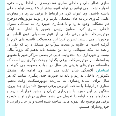
سازی قطار ملی و داخلی سازی ۸۸ درصدی از لحاظ زیرساختی،
اظهار داشت: می توانیم در تولید انبوه بیشتر از ۸۵ درصد تولید داخلی
داشته باشیم. وی عنوان کرد: در ارتباط با برقی سازی در معاونت
علمی فناوری برنامه های مفصلی داریم و در تولید موتورهای دوچرخ
هم مشکلی وجود ندارد و با همکاری شهرداری به سادگی میتوان
داخلی سازی کرد. معاون رئیس جمهور با اشاره به اینکه
موتورسیکلت های برقی داخلی از تنوع محصولی فوق العاده ای
برخوردار می باشند، تصریح کرد: این محصولات تائییده های لازم را
گرفته است اما علاوه بر مبحث سوآپ دو مشکل دارند که یکی در
رابطه به اینکه تسهیلاتی را به این مسئله باید بدهیم که لزوماً مالی
نیست و شهرداری باید محدودیت هایی در بعضی مراکز شهر با تشویق
به استفاده از موتورسیکلت برقی بگذارد و بحث دیگری این است که
متأسفانه موتورهای بنزینی هر سال در دولت مصوبه می گیرند و
استاندارد
آلایندگی شأن عقب می افتد. وی ادامه داد: مشکل
تکنولوژی داخلی نداریم و باید به صورت جدی پیگیری نماییم که هر
سال برای استانداردسازی به سازنده موتورسیکلت وقت ندهیم.
ستاری در ارتباط با ساخت اتوبوس برقی توضیح داد: برای چند پروژه
سنگین در این حوزه با شهرداری تهران و مشهد قرارداد داریم و
خردادماه نمونه اولیه را تحویل می دهیم. ستاری درباره تولید خودرو
برقی هم توضیح داد: نمونه هایی ساخته شده است و در حال رایزنی با
خودروسازان هستیم.