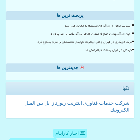
پربحث ترین ها
اینترنت ماهواره ای آمازون مستقیم به موبایل می رسد
اوپن ای آی بهای ترجیح کارمندان خارجی به آمریکایی را می پردازد
مرگ دورکاری در ایران وقتی اینترنت ناپایدار متخصصان را ملزم به کوچ کرد
کودکان در تونل وحشت فیلترشکن ها
جدیدترین ها
تگها
شركت
خدمات
فناوری
اینترنت
رپورتاژ
اپل
بین الملل
الكترونیك
اخبار کاراپیام