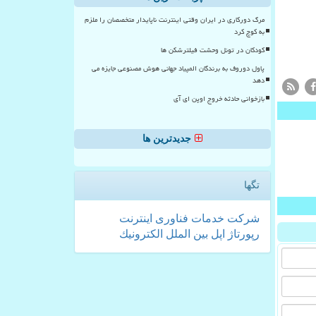
مرگ دورکاری در ایران وقتی اینترنت ناپایدار متخصصان را ملزم
به کوچ کرد
کودکان در تونل وحشت فیلترشکن ها
پاول دوروف به برندگان المپیاد جهانی هوش مصنوعی جایزه می
دهد
بازخوانی حادثه خروج اوپن ای آی
جدیدترین ها
تگها
شركت
خدمات
فناوری
اینترنت
رپورتاژ
اپل
بین الملل
الكترونیك