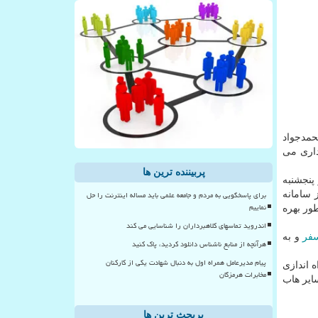
حمدجواد
داری می
پربیننده ترین ها
پنجشنبه
برای پاسخگویی به مردم و جامعه علمی باید مساله اینترنت را حل
 سامانه
نماییم
ور بهره
اندروید تماسهای کلاهبرداران را شناسایی می کند
فر
و به
هرآنچه از منابع ناشناس دانلود کردید، پاک کنید
پیام مدیرعامل همراه اول به دنبال شهادت یکی از کارکنان
 اندازی
مخابرات هرمزگان
ایر هاب
پربحث ترین ها