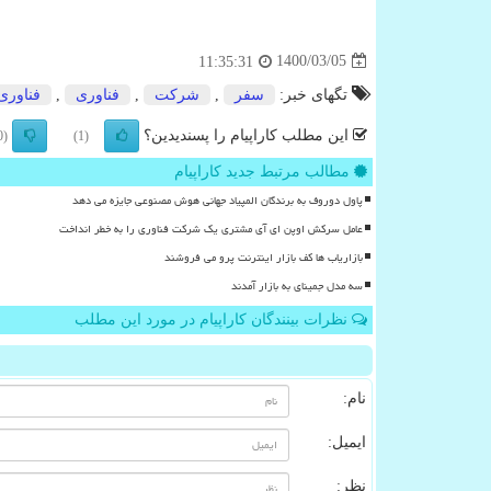
1400/03/05
11:35:31
تگهای خبر:
سفر
,
شركت
,
فناوری
,
فناوری
این مطلب کاراپیام را پسندیدین؟
(0)
(1)
مطالب مرتبط جدید کاراپیام
پاول دوروف به برندگان المپیاد جهانی هوش مصنوعی جایزه می دهد
عامل سرکش اوپن ای آی مشتری یک شرکت فناوری را به خطر انداخت
بازاریاب ها کف بازار اینترنت پرو می فروشند
سه مدل جمینای به بازار آمدند
نظرات بینندگان کاراپیام در مورد این مطلب
نام:
ایمیل:
نظر: