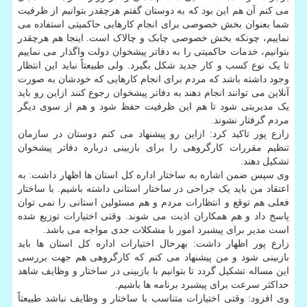
می کنم آن هم این بود که به دوستان گفتم هرچقدر بتوانیم از ظرفیت
شما بعنوان بخش خصوصی برای انجام کارهایی حاکمیتی استفاده می
نماییم، چونکه بخش خصوصی چابک و چالاک است. اینجا هم هرچقدر
بتوانیم، خدمات حاکمیتی را به دفاتر پیشخوان دولت واگذار می نماییم
تا یک نوع کسب و کار جدید شکل بگیرد. ولی طبیعتاً نباید این انتظار
وجود داشته باشد که مردم برای انجام کارهایی که خودشان به صورت
آنلاین می توانند انجام دهند به دفاتر پیشخوان رجوع کنند ازاین رو باید
یک مدیریتی شود تا هم این ظرفیت حفظ شود و هم از سوی دیگر
مردم گرفتار نشوند.
زارع پور تاکید کرد: ازاین رو پیشنهاد می کنم دوستان در سازمان
تنظیم مقررات کارگروهی را برای بازبینی درباره دفاتر پیشخوان
تشکیل دهند.
وی سپس ضمن اشاره به ساختار اداره کل استان ها اظهار داشت: به
اعتقاد من باید یک جراحی در ساختار استانی داشته باشیم. با ساختار
فعلی هم توقع و انتظارات مردم و هم مسئولین استانی را نمی توان
پاسخ داد و هم همکاران اذیت می شوند. وقتی اختیارات توزیع شده
است مدیر برای پیشبرد امور با مشکلات جدی مواجه می باشد.
زارع پور اظهار داشت: بهرحال اختیارات اداره کل استان ها باید
بازبینی شود و من پیشنهاد می کنم که کارگروهی هم جهت بررسی
این مساله تشکیل گردد تا بتوانیم با بازبینی در ساختار و وظایف شاهد
حداکثر سرعت برای پیشبرد برنامه ها باشیم.
وی افزود: وقتی اختیارات متناسب با ساختار و وظایف نباشد طبیعتاً