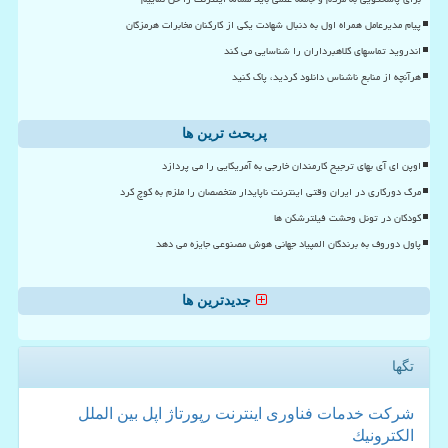
پیام مدیرعامل همراه اول به دنبال شهادت یکی از کارکنان مخابرات هرمزگان
اندروید تماسهای کلاهبرداران را شناسایی می کند
هرآنچه از منابع ناشناس دانلود کردید، پاک کنید
پربحث ترین ها
اوپن ای آی بهای ترجیح کارمندان خارجی به آمریکایی را می پردازد
مرگ دورکاری در ایران وقتی اینترنت ناپایدار متخصصان را ملزم به کوچ کرد
کودکان در تونل وحشت فیلترشکن ها
پاول دوروف به برندگان المپیاد جهانی هوش مصنوعی جایزه می دهد
جدیدترین ها
تگها
شركت
خدمات
فناوری
اینترنت
رپورتاژ
اپل
بین الملل
الكترونیك