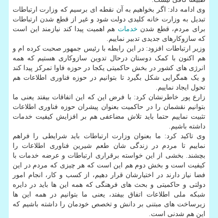
وی ادامه داد: اگر بخواهیم به آن نقطه ای برسیم که وزارت ارتباطات
تبدیل به وزارت خانه کلیدی دولت شود و غیر از قطع شدن ارتباطات
برای مردم، قطع شدن
خدمات
هم اهمیت پیدا کند نیازمند این است
که سازوکارهای جدیدی تدبیر نماییم.
وزیر ارتباطات افزود: در این رابطه با رئیس جمهور صحبت کرده ام و
هم اکنون با کمک دوستان درحال تدوین سازوکاری هستیم که همه
انرژی های کشور در بخش حاکمیتی یکجا در حوزه فاوا تمرکز پیدا کند
و یک همگرایی شکل بگیرد تا بتوانیم در حوزه فناوری اطلاعات هم
تحول ایجاد نماییم.
زارع پور خاطرنشان کرد: با فرض این که این اتفاقات بیفتد یعنی ما
بتوانیم نقشمان را در حاکمیت بعنوان پیشران حوزه فناوری اطلاعات
تثبیت نماییم حتما باید تلاش مضاعفی هم بر افزایش کیفیت خدمات
داشته باشیم.
وی تاکید کرد: ما بعنوان وزارت ارتباطات باید شرایطی را فراهم
نماییم تا مردم در زندگی شان طعم شیرین فناوری اطلاعات را
بچشند. بخشی از این خواسته برقراری ارتباطات و عرضه خدمات با
کیفیت است و بخش دوم هم این است که هر چیزی که مردم در این
فضا نیاز دارند در اختیارشان قرار دهیم، از کسب و کار، انجام امور
دولتی و حاکمیتی و بحث های فرهنگی که همه این ها باید در دایره
شبکه ملی اطلاعات اتفاق بیفتد، یعنی ما بتوانیم در همه این ها
زیرساخت های مبتنی بر دانش و تخصص خودمان را داشته باشیم که
این هم شدنی است.