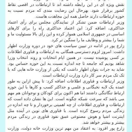
نقش ویژه ای در این رابطه داشته اند تا ارتباطات در اقصی نقاط
کشور برقرار شود. بهرحال این رضایت مندی که مردم نسبت به
حوزه ارتباطات دارند حاصل همه این مجاهدت هاست.
وزیر ارتباطات ضمن تشکر از نمایندگان مجلس برای رأی اعتماد
حداکثری، اضافه کرد: این اعتماد حداکثری راه را برای کارهای
اساسی در جمهوری اسلامی هموار کرده و این رأی بالا مسئولیت ما و
شما را بیشتر و وظایف ما را سنگین تر کرد.
زارع پور در ادامه در تبیین سیاست های خود در دوره وزارت اظهار
داشت: امروز لزوم دسترسی همگانی به ارتباطات و فناوری اطلاعات
بر کسی پوشیده نیست. در همین ایام انتخابات و روند انتخاب وزرا
شاهد بودیم که جامعه تا چه اندازه نسبت به این حوزه حساس بود.
شاید به جرات بتوان اظهار داشت که یکی از وزارت خانه هایی که با
تک تک مردم سر کار دارد وزارت ارتباطات است.
وزیر ارتباطات و فناوری اطلاعات اضافه کرد: تا پیش ازاین به طور
عمده یک لایه نخبگانی و علمی و حداکثر کسب و کارها با این حوزه
ارتباط تنگاتنگی داشتند اما هم اکنون برای کودکان و نوجوانان هم مهم
می باشد که سرعت شبکه چگونه است. این ها نشان داده است که
ارتباطات و فناوری اطلاعات از چه اهمیتی برخوردار و تا چه اندازه در
زندگی مردم رسوخ کرده است. با فناوری های نوین در آینده مثل
اینترنت اشیا و هوش مصنوعی عمق نفوذ فناوری در زندگی مردم
بیشتر و بیشتر خواهد شد.
زارع پور افزود: به اعتقاد من مهم ترین وزارت خانه دولت، وزارت