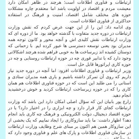
ارتباطات و فناوری اطلاعات است؛ هرچند در ظاهر امکان دارد
معیشت مردم و اقتصاد در اولویت باشد اما معتقدم چاره مشکلات
حوزه های مختلف شامل اقتصاد، امنیت و فرهنگ در استفاده
حداکثری از فناوری اطلاعات است.
وی ادامه داد: این را از این جهت عرض کردم که نقش وزارت
ارتباطات در دوره جدید متفاوت با گذشته خواهد بود. ما از دوره ای که
وزارت ارتباطات نقش کلیدی اش و آنچه محور و کانون توجه همه
مدیران بود یعنی توسعه دسترسی ها عبور کرده ایم. با زحماتی که
دوستان کشیده اند زیرساخت ها به خوبی فراهم شده هرچند اشکالاتی
وجود دارد که با تدابیر فوری چه در حوزه ارتباطات روستایی و چه در
حوزه کاری اپراتورها قابل حل است.
وزیر ارتباطات و فناوری اطلاعات افزود: اما آنچه در دوره جدید نیاز
داریم که روی آن تمرکز داشته باشیم و یاری همه مدیران ستادی و
استانی را می طلبد این است که در حوزه فناوری اطلاعات هم همان
کاری را که در حوزه زیرساخت ارتباطات کردید و خوش درخشیدید
انجام دهید.
زارع پور بابیان این که سؤال اصلی امکان دارد این باشد که وزارت
ارتباطات کجای کار قرار دارد و چه ابزاری را در اختیار دارد؟ یا در
حوزه اقتصاد دیجیتال، دولت الکترونیکی و فرهنگ چه کاری باید انجام
دهد؟ اظهار داشت: ما باید سازوکاری را ایجاد نماییم که یک بخشی از
این سازوکار همین هم اکنون بر مبنای شرح وظایف وزارت ارتباطات
در سازمان فناوری اطلاعات و پارک های علم و فناوری وجود دارد که
طبیعتاً کافی نیست.