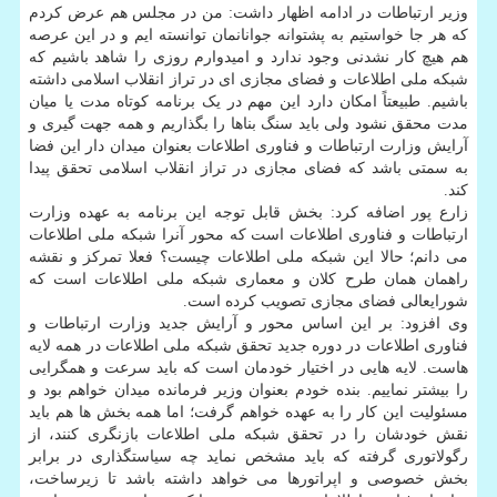
وزیر ارتباطات در ادامه اظهار داشت: من در مجلس هم عرض کردم
که هر جا خواستیم به پشتوانه جوانانمان توانسته ایم و در این عرصه
هم هیچ کار نشدنی وجود ندارد و امیدوارم روزی را شاهد باشیم که
شبکه ملی اطلاعات و فضای مجازی ای در تراز انقلاب اسلامی داشته
باشیم. طبیعتاً امکان دارد این مهم در یک برنامه کوتاه مدت یا میان
مدت محقق نشود ولی باید سنگ بناها را بگذاریم و همه جهت گیری و
آرایش وزارت ارتباطات و فناوری اطلاعات بعنوان میدان دار این فضا
به سمتی باشد که فضای مجازی در تراز انقلاب اسلامی تحقق پیدا
کند.
زارع پور اضافه کرد: بخش قابل توجه این برنامه به عهده وزارت
ارتباطات و فناوری اطلاعات است که محور آنرا شبکه ملی اطلاعات
می دانم؛ حالا این شبکه ملی اطلاعات چیست؟ فعلا تمرکز و نقشه
راهمان همان طرح کلان و معماری شبکه ملی اطلاعات است که
شورایعالی فضای مجازی تصویب کرده است.
وی افزود: بر این اساس محور و آرایش جدید وزارت ارتباطات و
فناوری اطلاعات در دوره جدید تحقق شبکه ملی اطلاعات در همه لایه
هاست. لایه هایی در اختیار خودمان است که باید سرعت و همگرایی
را بیشتر نماییم. بنده خودم بعنوان وزیر فرمانده میدان خواهم بود و
مسئولیت این کار را به عهده خواهم گرفت؛ اما همه بخش ها هم باید
نقش خودشان را در تحقق شبکه ملی اطلاعات بازنگری کنند، از
رگولاتوری گرفته که باید مشخص نماید چه سیاستگذاری در برابر
بخش خصوصی و اپراتورها می خواهد داشته باشد تا زیرساخت،