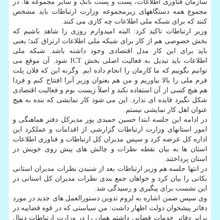
سازمان فناوری اطلاعات، پست و پست بانک و سایر مجموعه ها. در
مجموع همه دستگاههای زیرمجموعه وزارت ارتباطات باید مشخص
کنند که برای شبکه ملی اطلاعات چه کاری می کنند.
وزیر ارتباطات تاکید کرد: البته امیدوارم روزی را شاهد باشیم که
بخش خصوصی هم از کار برای شبکه ملی اطلاعات ارتزاق کند؛ یعنی
باید برای این کار مدل اقتصادی وجود داشته باشد. شبکه ملی
اطلاعات باید تبدیل به فعالیت اصلی بخش ICT شود. آن موقع می
توانیم بگوییم که ما کارمان را انجام داده ایم. وگرنه این که فلان پلت
فرم ملی را بالا بیاوریم و من هم بعنوان وزیر آنرا افتتاح کنم و فردا
هم هیچ کسی از آن استفاده نکند و اصلاً زیست بوم و فعالیت اقتصادی
شکل نگیرد فایده ای ندارد. این می شود کار نمایشی که بنده به هیچ
عنوان اهل کار نمایشی نیستم.
در ادامه این جلسه ابتدا حسین حمیدی پور مدیرکل دفتر هماهنگی و
امور استانهای وزارت ارتباطات گزارشی از اقدامات و عملکرد این
اداره کل عرضه کرد و سپس مدیران کل ارتباطات و فناوری اطلاعات
استان ها به بیان نقطه نظرات و چالش های پیش روی خویش در
استان پرداختند.
در انتها جلسه هم وزیر ارتباطات بعد از شنیدن نظرات مدیران استانی
نکاتی را بیان کرد و خواهان جمع بندی نظرات مدیران کل استانی در
این نشست برای پیگیری و رسیدگی شد.
وی سپس ضمن اشاره به لزوم تدوین دستورالعمل های جدید در مورد
دفاتر پیشخوان دولت اظهار داشت: من سیاستی که در قوه قضاییه در
برابر دفاتر خدمات قضایی داشتم همان را در وزارت ارتباطات دنبال