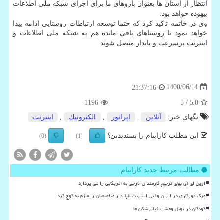
انتظار از استان ها بعنوان بازوهای ما برای اجرای شبکه ملی اطلاعات
بیهوده خواهد بود.
وی در خاتمه تاکید کرد که حتما توسعه ارتباطات روستایی ادامه پیدا
خواهد نمود تا روستاهای باقی مانده هم به شبکه ملی اطلاعات و
اینترنت پرسرعت و پایدار متصل شوند.
1400/06/14
21:37:16
1196
/ 5
5.0
تگهای خبر:
آنلاین
,
اپراتور
,
الكترونیك
,
اینترنت
این مطلب کاراپیام را پسندیدین؟
(0)
(1)
مطالب مرتبط جدید کاراپیام
اوپن ای آی بهای ترجیح کارمندان خارجی به آمریکایی را می پردازد
مرگ دورکاری در ایران وقتی اینترنت ناپایدار متخصصان را ملزم به کوچ کرد
کودکان در تونل وحشت فیلترشکن ها