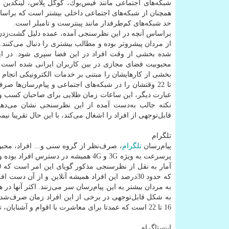
شبكه‌های اجتماعی مانند فیس‌بوك، گوگل پلاس، لینكدین و 
همچنان از شبكه‌های اجتماعی داخلی بیشتر است كه براساس
حد شبكه‌های كم‌طرفدار مانند پینترست و تامبلر است.
براساس آنچه در این نظرسنجی آمده، عمده دلیل گشت‌زدن 
از مردان پیشروتر بوده و مطالب بیشتری را دنبال می‌كنند.
شده بخشی از وقت افراد در این فضا سپری شود. در این م
محبوبیت فضای مجازی در بین كاربران ایرانی شده است. الب
تا 22 وقتشان را در شبكه‌های اجتماعی و پیام‌رسان‌ها 
عبارت دیگر، این ساعات زمان طلایی برای صاحبان كسب و كا
نكته جالب به‌دست آمده از این نظرسنجی نشان می‌دهد 
قابل‌توجهی از افراد را اشغال می‌كند، با این حال تقریبا نیمی
تلگرام
پیام‌رسان
تلگرام
، صرف‌نظر از گروه سنی و... افراد، محبو
پرسرعت به ویژه 3G و 4G همیشه در دست
آمار به نقل از نظرسنجی مذكور گویای این امر است كه 90درصد افراد روزانه حساب كاربری خود را در
كه حدود 30درصد این افراد همیشه آنلاین و از آن د
به مردان بیشتر به این پیام‌رسان سر می‌زنند. اكثر آنها در هر بار مراجعه حدود یك ت
به شكل قابل‌توجهی در برخی از این افراد زمان صرف‌شده 
16 تا 22 است كه عمدتا برای معاشرت با اقوام و آشنایان، تفریح و سرگرمی و ارتباط كاری صرف می‌شود.
اینستاگرام