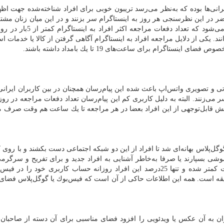
انی‌ها بوده كه به‌نظر می‌رسد تریبون خوبی برای افراد شناخته‌شده جهت اظه
ن امر باعث شده، 76درصد افراد حاضر در این نظرسنجی هر روز به اینستاگرام سر بزنند و در این میان زنان م
قرص‌تری باشند. ظاهرا مصرف بالای حجم اینترنت باعث می‌شود كه تعداد دف
20دقیقه در آن وقت می‌گذرانند. یكی از دلایل مراجعه افراد به اینستاگرام آگاهی گرفتن از كالا یا خدم
تاگرام برای ساعت‌های 19 تا یك بامداد داشته باشند.
 و تصویری واتس‌اپ باعث شده این پیام‌رسان همچنان در بین كاربران ایران
افراد هر روز به آن سر می‌زنند. البته به دلیل كاربری كم این پیام‌رسان تعداد دفعات مراجعه در ر
، بخش قابل‌توجهی از این افراد بعضا در هر مراجعه تا یك ساعت هم وقت صرف می
پلاس بهانه‌ای شد تا افراد از این دو شبكه اجتماعی دست بكشند و با روی ك
اموشی بسپارند یا صرفا به‌خاطر آشنایی به افراد جدید و برای تفریح و سرگرم
شبكه‌ها سر بزنند. به این ترتیب، مراجعات افراد به نسبت كمتر شده و تنها 25درصد این افراد روزانه حساب كاربری خود 
ند كه آن هم كمتر از 5بار بوده و عمدتا بین یك تا 10دقیقه است. همه این اطلاعات حاكی از آن است كه فیس‌بوك یا گوگل‌پلاس
اراكتری توییتر كه می‌توان به آن عكس یا ویدئویی را افزود فضای مناسبی برای آن دسته از صاح