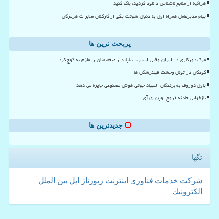
هرآنچه از منابع ناشناس دانلود کردید، پاک کنید
پیام مدیرعامل همراه اول به دنبال شهادت یکی از کارکنان مخابرات هرمزگان
پربحث ترین ها
مرگ دورکاری در ایران وقتی اینترنت ناپایدار متخصصان را ملزم به کوچ کرد
کودکان در تونل وحشت فیلترشکن ها
پاول دوروف به برندگان المپیاد جهانی هوش مصنوعی جایزه می دهد
بازخوانی حادثه خروج اوپن ای آی
جدیدترین ها
تگها
شركت
خدمات
فناوری
اینترنت
رپورتاژ
اپل
بین الملل
الكترونیك