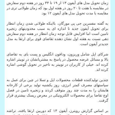
زمان تحویل مدل های آیفون ۱۳ از ۱۹ تا ۳۴ روز در هفته دوم سفارش
در مقایسه با هفت تا ۲۰ روز در هفته اول بود که زمان طولانی تری در
مقایسه با مدت تحویل مدل های آیفون ۱۲ بود.
به گفته مفسرین جی پی مورگان، بااینکه طولانی شدن زمان انتظار
برای تحویل آیفون جدید تا اندازه ای به سبب محدودیتهای زنجیره
تامین است اما افزایش قابل توجه زمان انتظار در هفته دوم سفارش
دهی نسبت به هفته اول نشان دهنده تقاضای قوی برای ارتقا به مدل
جدیدتر آیفون است.
شرکای اپل شامل وریزون، ودافون انگلیس و بِست بای به تقاضای
بالا و مسائل عرضه محصول در پاسخ به مشتریانشان در توییتر اشاره
کرده اند. خیلی از کاربران در توییتر به تاخیر در تحویل گوشی اشاره
کرده اند.
چندین تولیدکننده قطعات محصولات اپل و تسلا در چین برای عمل به
سیاستهای مصرف کمتر انرژی، روز یکشنبه تولید برخی از کارخانه
هایشان را به مدت چند روز متوقف کردند و زنجیره تامین در فصل
اوج تقاضا برای محصولات الکترونیکی در معرض ریسک بیشتری قرار
گرفت.
بر اساس گزارش رویترز، آیفون ۱۳ که دوربین ارتقا یافته، تراشه