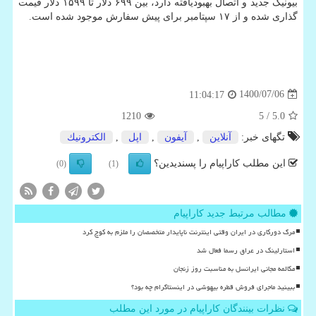
بیونیک جدید و اتصال بهبودیافته دارد، بین ۶۹۹ دلار تا ۱۵۹۹ دلار قیمت
گذاری شده و از ۱۷ سپتامبر برای پیش سفارش موجود شده است.
1400/07/06
11:04:17
1210
/ 5
5.0
تگهای خبر:
آنلاین
,
آیفون
,
اپل
,
الكترونیك
این مطلب کاراپیام را پسندیدین؟
(0)
(1)
مطالب مرتبط جدید کاراپیام
مرگ دورکاری در ایران وقتی اینترنت ناپایدار متخصصان را ملزم به کوچ کرد
استارلینک در عراق رسما فعال شد
مکالمه مجانی ایرانسل به مناسبت روز زنجان
ببینید ماجرای فروش قطره بیهوشی در اینستاگرام چه بود؟
نظرات بینندگان کاراپیام در مورد این مطلب