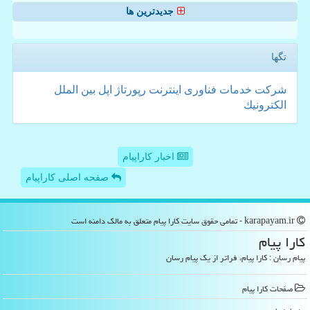
جدیدترین ها
تگها
شركت
خدمات
فناوری
اینترنت
رپورتاژ
اپل
بین الملل
الكترونیك
اخبار کاراپیام
صفحه اصلی کاراپیام
karapayam.ir - تمامی حقوق سایت كارا پیام متعلق به مالک دامنه است
كارا پیام
پیام رسان : کارا پیام، فراتر از یک پیام رسان
صفحات كارا پیام