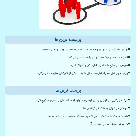
پربیننده ترین ها
برای پاسخگویی به مردم و جامعه علمی باید مساله اینترنت را حل نماییم
اندروید تماسهای کلاهبرداران را شناسایی می کند
هرآنچه از منابع ناشناس دانلود کردید، پاک کنید
پیام مدیرعامل همراه اول به دنبال شهادت یکی از کارکنان مخابرات هرمزگان
پربحث ترین ها
مرگ دورکاری در ایران وقتی اینترنت ناپایدار متخصصان را ملزم به کوچ کرد
کودکان در تونل وحشت فیلترشکن ها
پاول دوروف به برندگان المپیاد جهانی هوش مصنوعی جایزه می دهد
بازخوانی حادثه خروج اوپن ای آی