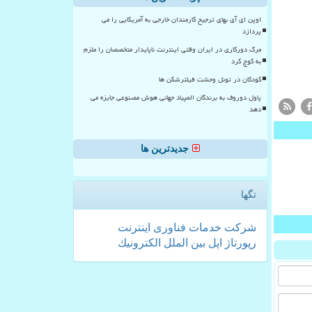
اوپن ای آی بهای ترجیح کارمندان خارجی به آمریکایی را می
پردازد
مرگ دورکاری در ایران وقتی اینترنت ناپایدار متخصصان را ملزم
به کوچ کرد
کودکان در تونل وحشت فیلترشکن ها
پاول دوروف به برندگان المپیاد جهانی هوش مصنوعی جایزه می
دهد
جدیدترین ها
تگها
شركت
خدمات
فناوری
اینترنت
رپورتاژ
اپل
بین الملل
الكترونیك