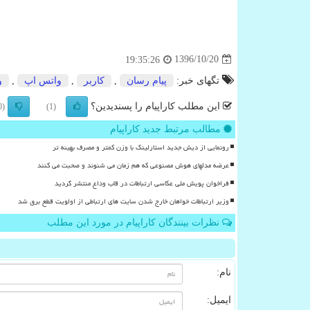
1396/10/20
19:35:26
تگهای خبر:
پیام رسان
,
كاربر
,
واتس اپ
,
و
این مطلب کاراپیام را پسندیدین؟
(0)
(1)
مطالب مرتبط جدید کاراپیام
رونمایی از دیش جدید استارلینک با وزن کمتر و مصرف بهینه تر
عرضه مدلهای هوش مصنوعی که هم زمان می شنوند و صحبت می کنند
فراخوان پویش ملی عکاسی ارتباطات در قاب وداع منتشر گردید
وزیر ارتباطات خواهان خارج شدن سایت های ارتباطی از اولویت قطع برق شد
نظرات بینندگان کاراپیام در مورد این مطلب
نام:
ایمیل: