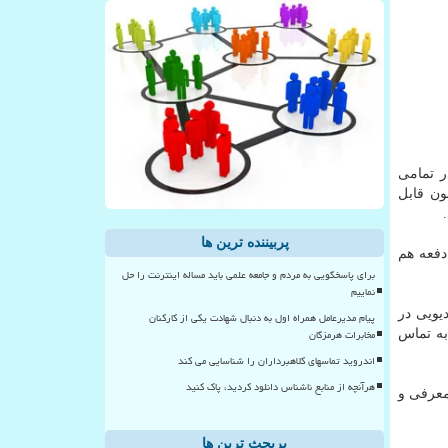
ر تمامی
كنون قابل
پربیننده ترین ها
دفعه هم
برای پاسخگویی به مردم و جامعه علمی باید مساله اینترنت را حل
نماییم
یویی در
پیام مدیرعامل همراه اول به دنبال شهادت یکی از کارکنان
مخابرات هرمزگان
به تماس
اندروید تماسهای کلاهبرداران را شناسایی می کند
هرآنچه از منابع ناشناس دانلود کردید، پاک کنید
با معرفی و
پربحث ترین ها