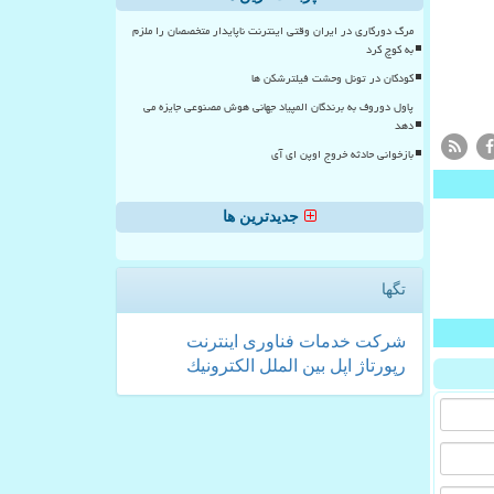
مرگ دورکاری در ایران وقتی اینترنت ناپایدار متخصصان را ملزم
به کوچ کرد
کودکان در تونل وحشت فیلترشکن ها
پاول دوروف به برندگان المپیاد جهانی هوش مصنوعی جایزه می
دهد
بازخوانی حادثه خروج اوپن ای آی
جدیدترین ها
تگها
شركت
خدمات
فناوری
اینترنت
رپورتاژ
اپل
بین الملل
الكترونیك