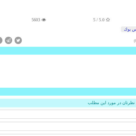
5603
/ 5
5.0
س بوك
نظرتان در مورد این مطلب