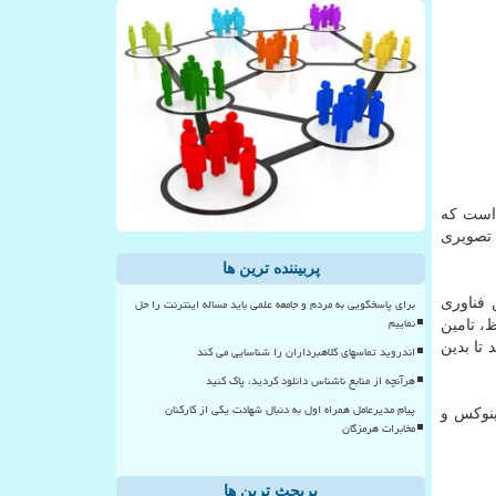
نموده است كه
پیام های متنی، تصویری
پربیننده ترین ها
برای پاسخگویی به مردم و جامعه علمی باید مساله اینترنت را حل
 فناوری
نماییم
 حفظ، تامین
تا بدین
اندروید تماسهای کلاهبرداران را شناسایی می کند
هرآنچه از منابع ناشناس دانلود کردید، پاک کنید
پیام مدیرعامل همراه اول به دنبال شهادت یکی از کارکنان
سكایپ هم اكنون بر روی سیستم های عامل اندروید، iOS، مك، لینوكس و
مخابرات هرمزگان
پربحث ترین ها