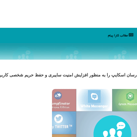
مطالب كارا پیام
م رسان اسكایپ را به منظور افزایش امنیت سایبری و حفظ حریم شخصی كاربر