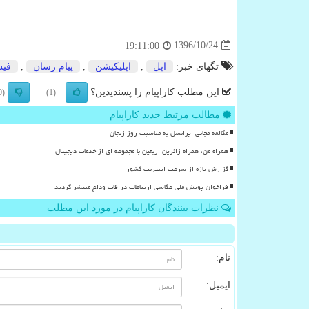
1396/10/24
19:11:00
تگهای خبر:
اپل
,
اپلیكیشن
,
پیام رسان
,
فی
این مطلب کاراپیام را پسندیدین؟
(0)
(1)
مطالب مرتبط جدید کاراپیام
مکالمه مجانی ایرانسل به مناسبت روز زنجان
همراه من، همراه زائرین اربعین با مجموعه ای از خدمات دیجیتال
گزارش تازه از سرعت اینترنت کشور
فراخوان پویش ملی عکاسی ارتباطات در قاب وداع منتشر گردید
نظرات بینندگان کاراپیام در مورد این مطلب
نام:
ایمیل: