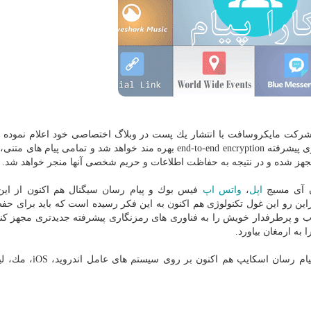
گزارش كارا پیام به نقل از ایسنا، به نقل از theverge، شركت مایكروسافت با انتشار یك پست در وبلاگ اختصاصی خود اعلام 
اپلیكیشن پیام رسان اسكایپ از این بعد از فناوری رمزنگاری پیشرفته end-to-end encryption بهره مند خواهد شد و تمامی 
جهز شده و در نتیجه به حفاظت اطلاعات و حریم شخصی آنها منجر خواهد شد.
ن آی مسیج
اپل
،
واتس اپ
فیس بوك و پیام رسان سیگنال هم اكنون از این
end-to-end encry بهره می برند. ازاین رو این غول تكنولوژی هم اكنون به این فكر رسیده است كه باید برای
و پرطرفدار خویش را به فناوری های رمزنگاری پیشرفته جدیدتری مجهز كند 
به ارمغان بیاورد.
لازم به ذكر است كه این فناوری رمزنگاری پیشرفته در پیام رسان ا