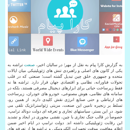
به گزارش کارا پیام به نقل از مهر؛ در سالیان اخیر،
صنعت
تراشه به
یکی از کانون های اصلی و راهبردی تنش های ژئوپلیتیکی میان ایالات
متحده و جمهوری خلق چین تبدیل گشته است؛ صنعتی که در قلب
تحولات فناورانه، نظامی و اقتصادی جهان قرار دارد. تراشه ها نه
فقط زیرساخت حیاتی برای ابزارهای دیجیتال مصرفی هستند، بلکه در
سامانه های نظامی، هوش مصنوعی، خودرو های خودران، زیرساخت
های ارتباطی و حتی صنایع انرژی نقش کلیدی دارند. از همین رو،
تسلط بر زنجیره تامین این صنعت، مزیتی ژئواستراتژیک تلقی می
شود. در این بستر، سیاستهای تجاری و تعرفه ای دولت دونالد ترامپ،
خصوصاً در قالب جنگ تجاری با چین، نقشی محوری در ایجاد و تشدید
این رقابت ژئوپلیتیکی داشته اند. دولت ترامپ در ایام اخیر ضمن
اعلام معافیت موقت تجهیزات الکترونیکی و تراشه ها از تعرفه های