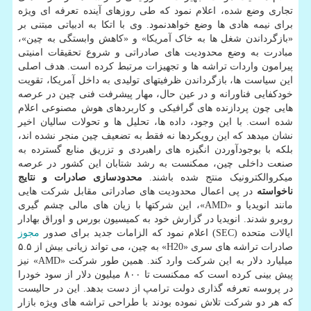
تجاری وضع شده، اعلام نمود که طی روزهای آینده تعرفه ای ویژه
برای نیمه هادی ها وضع خواهدنمود. وی با اتکا به ادبیاتی مبتنی بر
«بازگرداندن شغل ها به خاک آمریکا» و «کاهش وابستگی به چین»،
مبادرت به وضع محدودیت های صادراتی و شروع تحقیقات امنیتی
پیرامون واردات تراشه ها و تجهیزات مرتبط کرده است. هدف اصلی
این سیاست ها، بازگرداندن ظرفیتهای تولیدی به داخل آمریکا، تقویت
خودکفایی فناورانه و در عین حال، مهار پیشرفت فنی چین در عرصه
هایی چون پردازنده های گرافیکی و کاربردهای هوش مصنوعی اعلام
شده است. با این وجود، داده ها، تحلیل ها و تحولات سالیان اخیر
نشان میدهد که این رویکردها نه فقط به تضعیف چین منجر نشده اند،
بلکه با بوجودآوردن انگیزه های راهبردی و تزریق منابع گسترده به
صنعت داخلی چین، ممکنست به رشد شتابان این کشور در عرصه
میکروالکترونیک منتج شده باشند.
محدودسازی صادرات و نتایج
ناخواسته
در پی اعمال محدودیت های صادراتی مقابل شرکت هایی
مانند انویدیا و «AMD»، این شرکتها با زیان های مالی چشم گیری
روبرو شدند. انویدیا در گزارش خود به کمیسیون بورس و اوراق بهادار
ایالات متحده (SEC) اعلام نمود که الزامات جدید برای صدور
مجوز
صادرات تراشه های سری «H20» به چین، می تواند زیانی بیش از ۵.۵
میلیارد دلار به این شرکت وارد کند. همین طور شرکت «AMD» نیز
پیش بینی کرده است که ممکنست تا ۸۰۰ میلیون دلار از سود خودرا
در پروسه تعرفه گذاری دولت ترامپ از دست بدهد. این در حالیست
که هر دو شرکت تلاش نموده بودند با طراحی تراشه های ویژه بازار