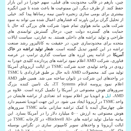
چین، بازهم در قالب محدودیت های قبلی، سهم خودرا در این بازار
حفظ کنند. از طرف دیگر، این ممنوعیت ها باعث شده تا چین انگیزه
بیشتری برای بومی سازی زنجیره تامین نیمه رساناها پیدا کند. خیلی
از تحلیل گران براین باورند که فشارهای اعمال شده می تواند به سود
شرکت هایی مانند هوآوی تمام شود؛ شرکت های بزرگی که حال با
حمایت های گسترده دولت چین، درحال گسترش توانمندی های
طراحی و تولید تراشه های داخلی هستند. به عبارتی، سیاست ایالات
متحده برای محدودسازی چین، در حقیقت به کاتالیزور رشد صنعت
تراشه در این کشور تبدیل گشته است.
شعار تولید تراشه در خاک
آمریکا
در ادامه پس لرزه های سیاست گذاری ترامپ در عرصه
فناوری، شرکت AMD اعلام نمود تراشه های پردازنده کلیدی خودرا به
زودی در واحد تولیدی جدید شرکت TSMC در ایالت آریزونای آمریکا
تولید می کند. محصولات AMD تابه حال بر طبق قراردادی با TSMC
در واحدهای این شرکت در تایوان ساخته می شد. همین طور AMD
اعلام نمود پروسه ادغام ZT Systems، یک تامین کننده بزرگ
سرورهای هوش مصنوعی در آمریکا را تکمیل کرده است. علاوه بر
AMD،
اپل
و انویدیا نیز اعلام نموده اند تعدادی از تراشه هایشان در
واحد TSMC در آریزونا ایجاد می شود. در این جهت انویدیا تصمیم دارد
طی چهارسال آینده با کمک تراشه سازانی مانند TSMC سرورهای
هوش مصنوعی به ارزش ۵۰۰ میلیارد دلار را در آمریکا بسازد. این
بیانیه شامل تولید تراشه های «Blackwell AI» در کارخانه TSMC در
ایالت آریزونا و واحدهای سوپر کامپیوتر سازی در تگزاس بوسیله
فاکسکان و Wistron است که پیش بینی می شود بین ۱۲ تا ۱۵ ماه