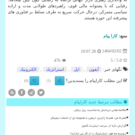
رقبایی که با پشتوانه مالی قوی، راهبردهای طولانی مدت و اراده
سیاسی متمرکز، درحال حرکت سریع به طرف تسلط بر فناوری های
پیشرفته این حوزه هستند.
منبع:
كارا پیام
1404/02/02
10:07:28
476
/ 5
5.0
تگهای خبر:
آیفون
,
اپل
,
استراتژیك
,
الكترونیك
این مطلب کاراپیام را پسندیدین؟
(0)
(1)
مطالب مرتبط جدید کاراپیام
مکالمه مجانی ایرانسل به مناسبت روز زنجان
همراه من، همراه زائرین اربعین با مجموعه ای از خدمات دیجیتال
گزارش تازه از سرعت اینترنت کشور
روسیه چه طور استارلینک را از کار می اندازد؟