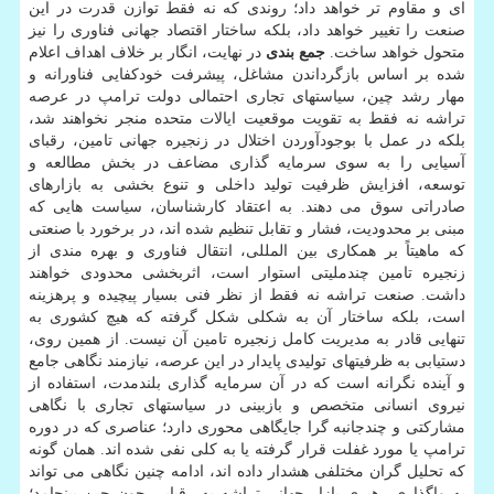
ای و مقاوم تر خواهد داد؛ روندی که نه فقط توازن قدرت در این
صنعت را تغییر خواهد داد، بلکه ساختار اقتصاد جهانی فناوری را نیز
متحول خواهد ساخت.
جمع بندی
در نهایت، انگار بر خلاف اهداف اعلام
شده بر اساس بازگرداندن مشاغل، پیشرفت خودکفایی فناورانه و
مهار رشد چین، سیاستهای تجاری احتمالی دولت ترامپ در عرصه
تراشه نه فقط به تقویت موقعیت ایالات متحده منجر نخواهند شد،
بلکه در عمل با بوجودآوردن اختلال در زنجیره جهانی تامین، رقبای
آسیایی را به سوی سرمایه گذاری مضاعف در بخش مطالعه و
توسعه، افزایش ظرفیت تولید داخلی و تنوع بخشی به بازارهای
صادراتی سوق می دهند. به اعتقاد کارشناسان، سیاست هایی که
مبنی بر محدودیت، فشار و تقابل تنظیم شده اند، در برخورد با صنعتی
که ماهیتاً بر همکاری بین المللی، انتقال فناوری و بهره مندی از
زنجیره تامین چندملیتی استوار است، اثربخشی محدودی خواهند
داشت. صنعت تراشه نه فقط از نظر فنی بسیار پیچیده و پرهزینه
است، بلکه ساختار آن به شکلی شکل گرفته که هیچ کشوری به
تنهایی قادر به مدیریت کامل زنجیره تامین آن نیست. از همین روی،
دستیابی به ظرفیتهای تولیدی پایدار در این عرصه، نیازمند نگاهی جامع
و آینده نگرانه است که در آن سرمایه گذاری بلندمدت، استفاده از
نیروی انسانی متخصص و بازبینی در سیاستهای تجاری با نگاهی
مشارکتی و چندجانبه گرا جایگاهی محوری دارد؛ عناصری که در دوره
ترامپ یا مورد غفلت قرار گرفته یا به کلی نفی شده اند. همان گونه
که تحلیل گران مختلفی هشدار داده اند، ادامه چنین نگاهی می تواند
به واگذاری رهبری بازار جهانی تراشه به رقبایی چون چین بینجامد؛