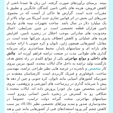
ببینند. برمبنای برآوردهای صورت گرفته، این زیان ها عمدتا ناشی از
کاهش فروش، هزینه های یافتن تامین کنندگان جایگزین و تطبیق با
مقررات جدید است. گزارش ها حاکی از آنست که در مجموع،
ضررهای این بخش در اثر قوانین تجاری جدید آمریکا می تواند بالاتر از
یک میلیارد دلار در سال باشد. ساخت تجهیزات نیمه هادی نیازمند
تامین هزاران قطعه تخصصی است. در چنین شرایطی، اعمال
محدودیت های صادراتی موجب اختلال در زنجیره تامین، افزایش
هزینه های عملیاتی و کاهش انعطاف پذیری شرکتها شده است. در
مقابل، کشورهایی همچون ژاپن، تایوان و کره جنوبی با ارائه حمایت
های یارانه ای و سیاستهای پایدار، محیط مساعدتری برای سرمایه
گذاری های طولانی مدت در صنعت تراشه فراهم آورده اند.
چالش
های داخلی و موانع مهاجرتی
یکی از موانع کلیدی در راه تحقق هدف
بازگشت تولید تراشه به داخل خاک ایالات متحده، کمبود مزمن نیروی
کار
متخصص
و باتجربه در عرصه هایی نظیر طراحی تراشه، مهندسی
ساخت، نانوفناوری و فیزیک کاربردی است. کارشناسان معتقدند در
صورتیکه کشورهای آسیایی مانند تایوان، کره جنوبی و چین از دهه ها
پیش با سرمایه گذاری در زیرساخت های آموزشی و پژوهشی، نیروی
انسانی متخصص مورد نیاز خودرا پرورش داده اند، ایالات متحده با
شکافی رو به گسترش در زنجیره تامین انسانی روبرو است.
سیاستهای مهاجرتی سخت گیرانه دولت ترامپ، خصوصاً در
محدودسازی صدور و تمدید ویزاهای تخصصی نظیر «H-1B» نیز سبب
کاهش چشم گیر ورود استعدادهای فنی از کشورهایی مانند چین و هند