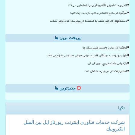
اندروید تماسهای کلاهبرداران را شناسایی می کند
هرآنچه از منابع ناشناس دانلود کردید، پاک کنید
دستگاههای اجرائی مکلف به استفاده از پیامرسان های بومی شدند
پربحث ترین ها
کودکان در تونل وحشت فیلترشکن ها
پاول دوروف به برندگان المپیاد جهانی هوش مصنوعی جایزه می دهد
بازخوانی حادثه خروج اوپن ای آی
استارلینک در عراق رسما فعال شد
جدیدترین ها
تگها
شركت
خدمات
فناوری
اینترنت
رپورتاژ
اپل
بین الملل
الكترونیك