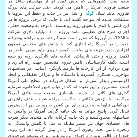
شده است؛ کشورهایی که بخش عمده ای از مهندسان شاغل در
صنعت فناوری آمریکا را تامین می کردند. حتی شرکت های بزرگ
فناوری مانند تسلا،
گوگل
و اینتل نیز در جذب و حفظ این نیروها با
مشکلات عدیده ای مواجه گشته اند، تا جایی که برخی پروژه ها در
این کشور با کندی یا تعویق روبه رو هستند. با توجه به وضعیت فعلی،
اجرای طرح های عظیمی مانند پروژه ۱۰۰ میلیارد دلاری شرکت
«TSMC» در آریزونا که مقرر است سه کارخانه تولید تراشه پیشرفته
جدید را در آمریکا راه اندازی کند، با چالش های مختلفی همچون
افزایش شدید هزینه های ساخت، کمبود نیروی ماهر بومی، تأخیر در
تکمیل پروژه و حتی نارضایتی اتحادیه های کارگری روبه رو شده
است. بگفته کارشناسان، تامین نیروی متخصص جهت راه اندازی و
بهره برداری از این کارخانه ها نیازمند بازنگری اساسی در سیاستهای
مهاجرتی، همکاری گسترده با دانشگاه ها و مراکز تحقیقاتی و ایجاد
اکوسیستم پایدار آموزش و اشتغال فناورانه در سطح ملی آمریکا
است. مفسرین بر این عقیده اند که در غیاب چنین اصلاحاتی، سرمایه
گذاری های کلان در عرصه بازسازی صنعت نیمه هادی آمریکا
ممکنست با بازدهی ناکافی یا شکست مواجه شوند و هدف راهبردی
خودکفایی فناورانه به زودی برای این کشور به رویایی دور از دسترس
تبدیل گردد.
پاسخ جهانی به یک جانبه گرایی آمریکا
در واکنش به
سیاستهای محدودکننده و یک جانبه گرایانه ایالات متحده، دیگر قدرت
های اقتصادی جهان نیز مسیر مقابله به مثل یا کاهش وابستگی به
زنجیره تامین تحت رهبری آمریکا را در پیش گرفته اند. این روند،
خودرا در قالب تدوین و اجرای برنامه هایی برای توسعه ظرفیتهای