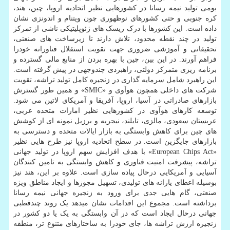
بومی تولید نیمه رسانا در کشورهایی نظیر اتحادیه اروپا، چین، هند،
کره جنوبی و حتی کشورهای نوظهوری چون ویتنام و اندونزی نشان
داده است. این کشورها با درک ریسک های ژئوپلیتیکی ناشی از تمرکز
تولید در چند نقطه محدود، تلاش دارند تا زیرساخت های صنعتی،
تحقیقاتی و آموزشی ضروری جهت تقویت استقلال فناورانه خودرا
فراهم آورند. در این بین، چین با بهره بردن از منابع مالی گسترده و
برنامه ریزی متمرکز دولتی، راهبردی چندوجهی در پیش گرفته است.
این راهبرد شامل سرمایه گذاری در زنجیره کامل تولید تراشه، تقویت
شرکت های داخلی همچون هوآوی و «SMIC» و همین طور گسترش
بازارهای صادراتی در آسیا، اروپا، آفریقا و آمریکای لاتین می شود.
توسعه کارهای هوآوی در کشورهایی نظیر امارات متحده عربی،
عربستان سعودی، مالزی، تایلند، نیجریه و برزیل نمونه ای از کوشش
های چین برای کاهش وابستگی به بازار ایالات متحده و دسترسی به
بازارهای جایگزین است. در سطح اتحادیه اروپا نیز طرح هایی نظیر
«European Chips Act» با هدف افزایش سهم اروپا در تولید جهانی
تراشه، پیشرفت امنیت فناوری و کاهش وابستگی به تامین کنندگان
آسیایی و آمریکایی درحال پیاده سازی است. علاوه بر این، هند نیز
بوسیله اعطای یارانه های تولیدی، تسهیل مجوزها و ایجاد مناطق ویژه
صنعتی، گام هایی جدی برای ورود به زنجیره جهانی نیمه رسانا
برداشته است. مجموع این اقدامات نشان میدهد یک روند چندقطبی
جهانی درحال ایجاد است که در آن وابستگی به یک یا دو کشور در
زنجیره ارزش تراشه ها، جای خودرا به ساختارهای متنوع تر، منطقه