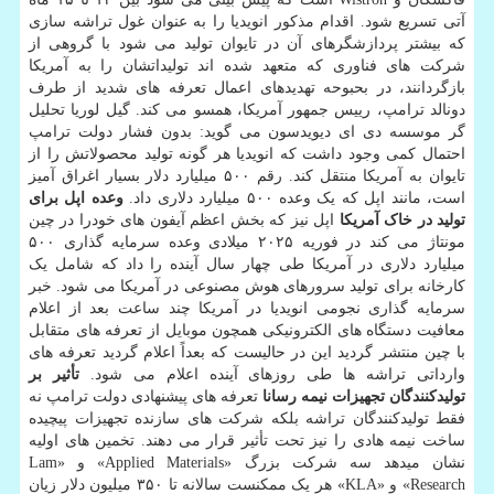
آتی تسریع شود. اقدام مذکور انویدیا را به عنوان غول تراشه سازی
که بیشتر پردازشگرهای آن در تایوان تولید می شود با گروهی از
شرکت های فناوری که متعهد شده اند تولیداتشان را به آمریکا
بازگردانند، در بحبوحه تهدیدهای اعمال تعرفه های شدید از طرف
دونالد ترامپ، رییس جمهور آمریکا، همسو می کند. گیل لوریا تحلیل
گر موسسه دی ای دیویدسون می گوید: بدون فشار دولت ترامپ
احتمال کمی وجود داشت که انویدیا هر گونه تولید محصولاتش را از
تایوان به آمریکا منتقل کند. رقم ۵۰۰ میلیارد دلار بسیار اغراق آمیز
است، مانند اپل که یک وعده ۵۰۰ میلیارد دلاری داد.
وعده اپل برای
تولید در خاک آمریکا
اپل نیز که بخش اعظم آیفون های خودرا در چین
مونتاژ می کند در فوریه ۲۰۲۵ میلادی وعده سرمایه گذاری ۵۰۰
میلیارد دلاری در آمریکا طی چهار سال آینده را داد که شامل یک
کارخانه برای تولید سرورهای هوش مصنوعی در آمریکا می شود. خبر
سرمایه گذاری نجومی انویدیا در آمریکا چند ساعت بعد از اعلام
معافیت دستگاه های الکترونیکی همچون موبایل از تعرفه های متقابل
با چین منتشر گردید این در حالیست که بعداً اعلام گردید تعرفه های
وارداتی تراشه ها طی روزهای آینده اعلام می شود.
تأثیر بر
تولیدکنندگان تجهیزات نیمه رسانا
تعرفه های پیشنهادی دولت ترامپ نه
فقط تولیدکنندگان تراشه بلکه شرکت های سازنده تجهیزات پیچیده
ساخت نیمه هادی را نیز تحت تأثیر قرار می دهند. تخمین های اولیه
نشان میدهد سه شرکت بزرگ «Applied Materials» و «Lam
Research» و «KLA» هر یک ممکنست سالانه تا ۳۵۰ میلیون دلار زیان