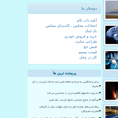
دوستان ما
آتلیه دات کام
انتخابات مجلس ، کاندیدای مجلس
بک لینک
خرید و فروش خودرو
طراحی سایت
فیش حج
قیمت بیسیم
کار در محل
پربیننده ترین ها
برای پاسخگویی به مردم و جامعه علمی باید مساله اینترنت را حل
نماییم
اندروید تماسهای کلاهبرداران را شناسایی می کند
هرآنچه از منابع ناشناس دانلود کردید، پاک کنید
پیام مدیرعامل همراه اول به دنبال شهادت یکی از کارکنان
مخابرات هرمزگان
دستگاههای اجرائی مکلف به استفاده از پیامرسان های بومی شدند