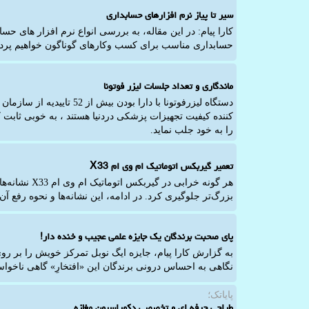
سیر تا پیاز نرم افزارهای حسابداری
کارا پیام: در این مقاله، به بررسی انواع نرم افزار های حساب
حسابداری مناسب برای کسب وکارهای گوناگون خواهیم پرد
ماندگاری و تعداد جلسات لیزر فوتونا
دستگاه لیزرفوتونا با دارا ب
کننده کیفیت تجهیزات پزشکی دردنیا هستند ، به خوبی ثابت 
را به خود جلب نماید.
تعمیر گیربکس اتوماتیک ام وی ام X33
هر گونه خرابی
بزرگ‌تر جلوگیری کرد. در ادامه، این نشانه‌ها و نحوه رفع آن‌
پای صحبت برندگان یک جایزه علمی عجیب و خنده دار!
به گزارش کارا پیام، جایزه ایگ نوبل تمرکز خویش را بر 
نگاهی به احساس درونی برندگان این «افتخارِ» گاهی ناخوا
پایاتک؛
طراحی حرفه ای و تخصصی دکوراسیون مغازه