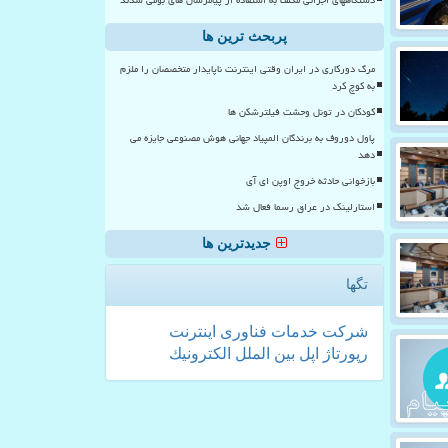
پربحث ترین ها
مرگ دورکاری در ایران وقتی اینترنت ناپایدار متخصصان را ملزم
به کوچ کرد
کودکان در تونل وحشت فیلترشکن ها
پاول دوروف به برندگان المپیاد جهانی هوش مصنوعی جایزه می
دهد
بازخوانی حادثه خروج اوپن ای آی
استارلینک در عراق رسما فعال شد
جدیدترین ها
تگها
شركت
خدمات
فناوری
اینترنت
رپورتاژ
اپل
بین الملل
الكترونیك