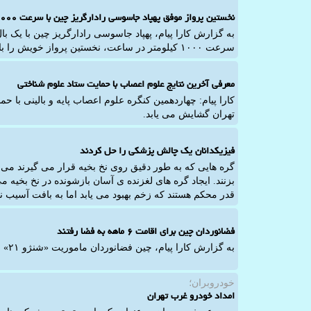
نخستین پرواز موفق پهپاد جاسوسی رادارگریز چین با سرعت ۱۰۰۰ کیلومتر در ساعت
به گزارش کارا پیام، پهپاد جاسوسی رادارگریز چین با یک با
سرعت ۱۰۰۰ کیلومتر در ساعت، نخستین پرواز خویش را با موفقیت به پایان رساند.
معرفی آخرین نتایج علوم اعصاب با حمایت ستاد علوم شناختی
تهران گشایش می یابد.
فیزیکدانان یک چالش پزشکی را حل کردند
گره هایی که به طور دقیق روی نخ بخیه قرار می گیرند می تو
بزنند. ایجاد گره های لغزنده ی آسان بازشونده در نخ بخیه م
قدر محکم هستند که زخم بهبود می یابد اما به بافت آسیب 
فضانوردان چین برای اقامت ۶ ماهه به فضا رفتند
به گزارش کارا پیام، چین فضانوردان ماموریت «شنژو ۲۱» را برای اقامت ۶ ماهه به ایستگاه فضایی «تیانگونگ» فرستاد.
خودروبران؛
امداد خودرو غرب تهران