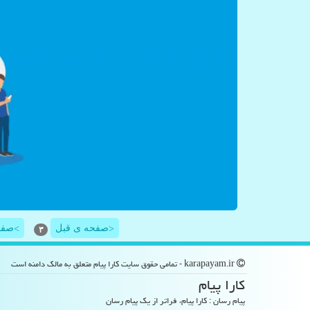
صفحه ی قبل
صفح
>
<
۳
karapayam.ir - تمامی حقوق سایت كارا پیام متعلق به مالک دامنه است
كارا پیام
پیام رسان : کارا پیام، فراتر از یک پیام رسان