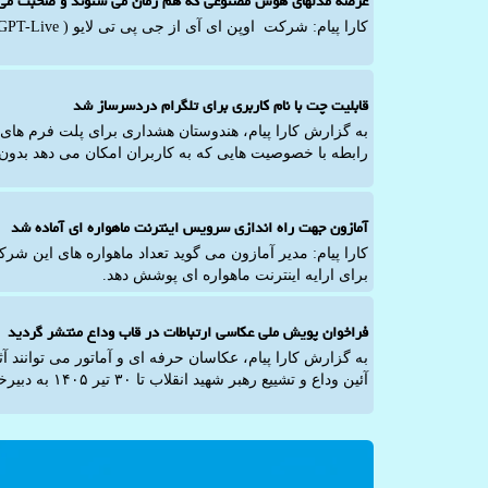
عرضه مدلهای هوش مصنوعی که هم زمان می شنوند و صحبت می 
کارا پیام: شرکت اوپن ای آی از جی پی تی لایو ( GPT-Live) رونمایی نمود.
قابلیت چت با نام کاربری برای تلگرام دردسرساز شد
به گزارش کارا پیام، هندوستان هشداری برای پلت فرم های تل
رابطه با خصوصیت هایی که به کاربران امکان می دهد بدون ا
آمازون جهت راه اندازی سرویس اینترنت ماهواره ای آماده شد
کارا پیام: مدیر آمازون می گوید تعداد ماهواره های این ش
برای ارایه اینترنت ماهواره ای پوشش دهد.
فراخوان پویش ملی عکاسی ارتباطات در قاب وداع منتشر گردید
به گزارش کارا پیام، عکاسان حرفه ای و آماتور می توانند آ
آئین وداع و تشییع رهبر شهید انقلاب تا ۳۰ تیر ۱۴۰۵ به دبیرخانه پویش ارتباطات در قاب وداع ارسال نمایند.