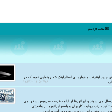
مطالب كارا پیام
کارا پیام: اسپیس ایکس، شرکت فضایی ایلان ماسک، از دیش جدید اینترنت ماهواره ای استارلینک V۵ رونمایی نمود که در
۱۴۰۵/۰۴/۲۶ ۱۱:۴۴:۲۰
رد.
ن ارسال می شوند و اپراتورها از ادامه عرضه سرویس سخن می
 تاکید دارند، روایت کاربران و پاسخ اپراتورها از واقعیتی
باره ی سرنوشت این سرویس به وجود آورده است.