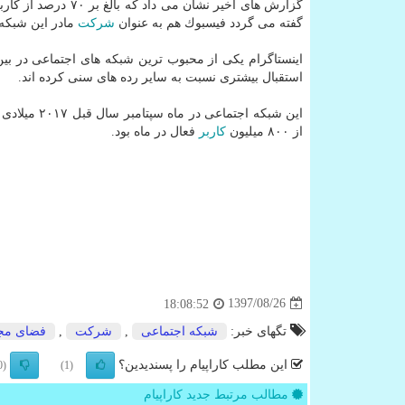
گزارش های اخیر نشان
گفته می گردد فیسبوك هم به عنوان
شركت
مادر این شبكه ا
اینستاگرام یكی از محبوب ترین شبكه های اجتماعی در بی
استقبال بیشتری نسبت به سایر رده های سنی كرده اند.
این شبكه اج
از ۸۰۰ میلیون
كاربر
فعال در ماه بود.
1397/08/26
18:08:52
تگهای خبر:
شبكه اجتماعی
,
شركت
,
فضای مج
این مطلب کاراپیام را پسندیدین؟
(0)
(1)
مطالب مرتبط جدید کاراپیام