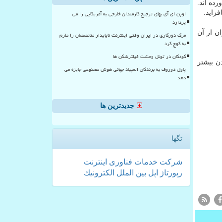
 آورده اند.
فزاید.
اوپن ای آی بهای ترجیح کارمندان خارجی به آمریکایی را می
پردازد
ن از آن
مرگ دورکاری در ایران وقتی اینترنت ناپایدار متخصصان را ملزم
به کوچ کرد
کودکان در تونل وحشت فیلترشکن ها
 دادن بیشتر
پاول دوروف به برندگان المپیاد جهانی هوش مصنوعی جایزه می
دهد
جدیدترین ها
تگها
شركت
خدمات
فناوری
اینترنت
رپورتاژ
اپل
بین الملل
الكترونیك