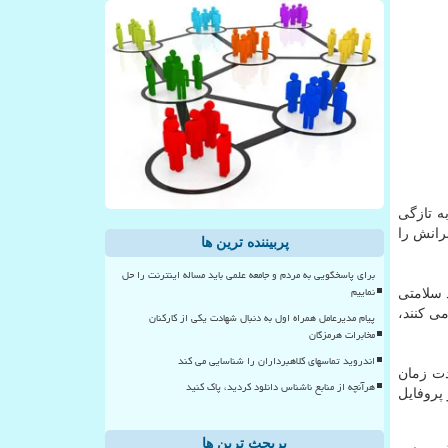
ه تازگی
رانش را
پربیننده ترین ها
برای پاسخگویی به مردم و جامعه علمی باید مساله اینترنت را حل
نماییم
د سلامتی
می كنند،
پیام مدیرعامل همراه اول به دنبال شهادت یکی از کارکنان
مخابرات هرمزگان
اندروید تماسهای کلاهبرداران را شناسایی می کند
دت زمان
هرآنچه از منابع ناشناس دانلود کردید، پاک کنید
ت در پروفایل
پربحث ترین ها