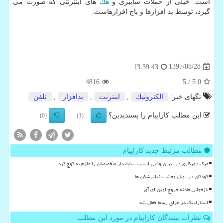
است. خیلی از حملات سایبری و
هك
های اینترنتی كه صورت می
گیرد، توسط بد افزارها و باج افزارهاست.
1397/08/28
13:39:43
4816
/ 5
5.0
تگهای خبر:
الكترونیك
,
اینترنت
,
بدافزار
,
تلفن
این مطلب کاراپیام را پسندیدین؟
(0)
(1)
مطالب مرتبط جدید کاراپیام
مرگ دورکاری در ایران وقتی اینترنت ناپایدار متخصصان را ملزم به کوچ کرد
کودکان در تونل وحشت فیلترشکن ها
بازخوانی حادثه خروج اوپن ای آی
استارلینک در عراق رسما فعال شد
نظرات بینندگان کاراپیام در مورد این مطلب