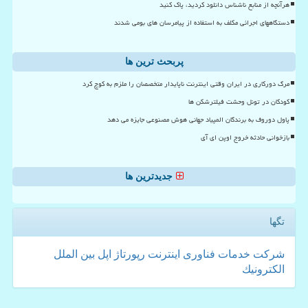
هرآنچه از منابع ناشناس دانلود کردید، پاک کنید
دستگاههای اجرائی مکلف به استفاده از پیامرسان های بومی شدند
پربحث ترین ها
مرگ دورکاری در ایران وقتی اینترنت ناپایدار متخصصان را ملزم به کوچ کرد
کودکان در تونل وحشت فیلترشکن ها
پاول دوروف به برندگان المپیاد جهانی هوش مصنوعی جایزه می دهد
بازخوانی حادثه خروج اوپن ای آی
جدیدترین ها
تگها
شركت
خدمات
فناوری
اینترنت
رپورتاژ
اپل
بین الملل
الكترونیك