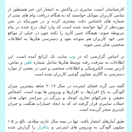
كارشناسان امنیت سایبری در واكنش به انتشار این خبر همینطور از
تمامی كاربران موبایل خواستند كه به هنگام دریافت پیام های متنی از
شماره های ناشناس دقت بیشتری كرده و در صورتیكه در متن
موردنظر از آنها خواسته شده است كه وارد لینك درج شده در پیام
مربوطه شوند، هیچگاه چنین كاری را نكنند چون در خیلی از مواقع
حتی خود كاربران هم متوجه نفوذ و دسترسی هكرها به اطلاعات
شخصی شان نمی شوند.
بر اساس گزارشی كه در
وب
سایت تك كرانچ آمده است، این
اطلاعات به سرقت رفته توسط هكرها شامل شماره
تلفن
و تماس،
آدرس پست الكترونیكی و اطلاعات شخصی و حتی در بعضی از موارد
دسترسی به گالری تصاویر گوشی كاربران شده است.
گفته می گردد فضای اینترنت در سال ۲۰۱۷ شاهد بیشترین میزان
آلودگی به باج افزارها، بد افزارها و ویروس ها بوده است. اشخاص
حقیقی و شركتهای تجاری كوچك و بزرگی در سراسر جهان هدف
حملات سایبری قرار گرفته اند كه به ایجاد خسارات هنگفت و جبران
ناپذیری منجر گردیده است.
طبق آمارهای انتشار یافته، تنها در نیمه سال جاری میلادی، بالغ بر ۱.۵
میلیون آلودگی به ویروس های اینترنتی و
بدافزار
را گزارش شده