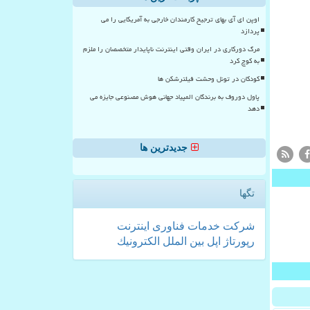
اوپن ای آی بهای ترجیح کارمندان خارجی به آمریکایی را می
پردازد
مرگ دورکاری در ایران وقتی اینترنت ناپایدار متخصصان را ملزم
به کوچ کرد
کودکان در تونل وحشت فیلترشکن ها
پاول دوروف به برندگان المپیاد جهانی هوش مصنوعی جایزه می
دهد
جدیدترین ها
تگها
شركت
خدمات
فناوری
اینترنت
رپورتاژ
اپل
بین الملل
الكترونیك