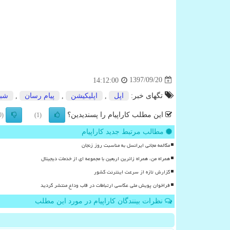
1397/09/20
14:12:00
تگهای خبر:
اپل
,
اپلیكیشن
,
پیام رسان
,
شبك
این مطلب کاراپیام را پسندیدین؟
(0)
(1)
مطالب مرتبط جدید کاراپیام
مکالمه مجانی ایرانسل به مناسبت روز زنجان
همراه من، همراه زائرین اربعین با مجموعه ای از خدمات دیجیتال
گزارش تازه از سرعت اینترنت کشور
فراخوان پویش ملی عکاسی ارتباطات در قاب وداع منتشر گردید
نظرات بینندگان کاراپیام در مورد این مطلب