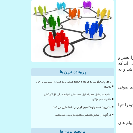
تغییر و
 آید كه
شد و به
پربیننده ترین ها
برای پاسخگویی به مردم و جامعه علمی باید مساله اینترنت را حل
نماییم
ای صوتی
پیام مدیرعامل همراه اول به دنبال شهادت یکی از کارکنان
مخابرات هرمزگان
های خودرا تنها
اندروید تماسهای کلاهبرداران را شناسایی می کند
هرآنچه از منابع ناشناس دانلود کردید، پاک کنید
یام های
پربحث ترین ها