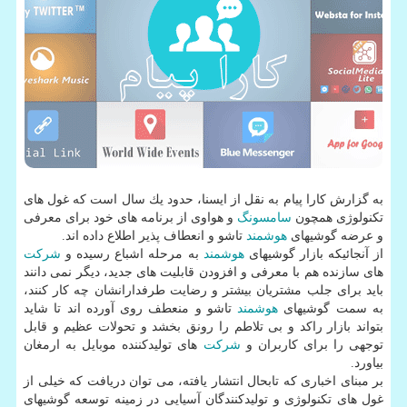
به گزارش كارا پیام به نقل از ایسنا، حدود یك سال است كه غول های
تكنولوژی همچون
سامسونگ
و هواوی از برنامه های خود برای معرفی
و عرضه گوشیهای
هوشمند
تاشو و انعطاف پذیر اطلاع داده اند.
از آنجائیكه بازار گوشیهای
هوشمند
به مرحله اشباع رسیده و
شركت
های سازنده هم با معرفی و افزودن قابلیت های جدید، دیگر نمی دانند
باید برای جلب مشتریان بیشتر و رضایت طرفدارانشان چه كار كنند،
به سمت گوشیهای
هوشمند
تاشو و منعطف روی آورده اند تا شاید
بتواند بازار راكد و بی تلاطم را رونق بخشد و تحولات عظیم و قابل
توجهی را برای كاربران و
شركت
های تولیدكننده موبایل به ارمغان
بیاورد.
بر مبنای اخباری كه تابحال انتشار یافته، می توان دریافت كه خیلی از
غول های تكنولوژی و تولیدكنندگان آسیایی در زمینه توسعه گوشیهای