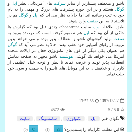
تاشو و منعطف پیشتازتر از سایر
شركت
های آمریكایی نظیر
اپل
و
گوگل
هستند و در این حوزه پیشرفت های بزرگ و مهمی را به نام
خود به ثبت رسانده اند. اما حالا به نظر می آید كه
اپل
و
گوگل
هم در
تلاشند تا به این
صنعت
وارد شوند.
طبق اطلاعات
وب
سایت phonearena، چندی قبل بود كه گزارش ها
حاكی از آن بود كه
اپل
هم تصمیم گرفته است كه درصدد ورود به
صنعت
تولید گوشیهای تاشو و انعطاف پذیر بوده و می خواهد بدین
ترتیب از رقبای آسیایی خود عقب نیفتد. حالا به نظر می آید كه
گوگل
هم بعنوان یكی دیگر از غول های تكنولوژی فعال در ایالات متحده
آمریكا می خواهد یك گوشی
هوشمند
تاشو مجهز به صفحه نمایش
انعطاف پذیر تولید و عرضه نماید تا نظر و توجه خیل عظیمی از
كاربران و علاقمندان به این موبایل های تاشو را به سمت و سوی خود
جلب نماید.
1397/12/27
13:52:33
4572
/ 5
5.0
تگهای خبر:
اپل
,
تكنولوژی
,
سامسونگ
,
سایت
این مطلب کاراپیام را پسندیدین؟
(0)
(1)