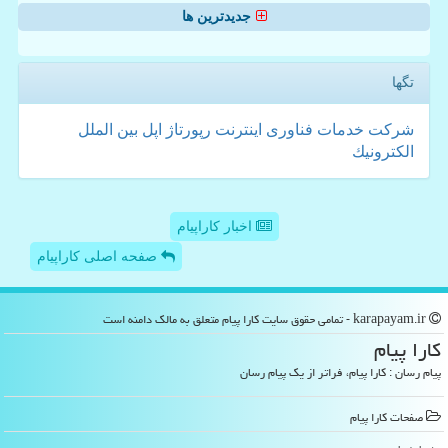
جدیدترین ها
تگها
شركت
خدمات
فناوری
اینترنت
رپورتاژ
اپل
بین الملل
الكترونیك
اخبار کاراپیام
صفحه اصلی کاراپیام
karapayam.ir - تمامی حقوق سایت كارا پیام متعلق به مالک دامنه است
كارا پیام
پیام رسان : کارا پیام، فراتر از یک پیام رسان
صفحات كارا پیام