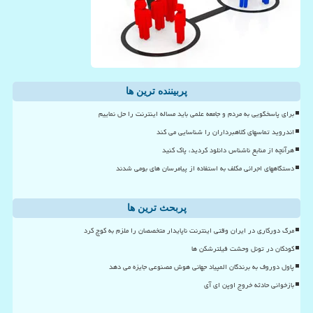
پربیننده ترین ها
برای پاسخگویی به مردم و جامعه علمی باید مساله اینترنت را حل نماییم
اندروید تماسهای کلاهبرداران را شناسایی می کند
هرآنچه از منابع ناشناس دانلود کردید، پاک کنید
دستگاههای اجرائی مکلف به استفاده از پیامرسان های بومی شدند
پربحث ترین ها
مرگ دورکاری در ایران وقتی اینترنت ناپایدار متخصصان را ملزم به کوچ کرد
کودکان در تونل وحشت فیلترشکن ها
پاول دوروف به برندگان المپیاد جهانی هوش مصنوعی جایزه می دهد
بازخوانی حادثه خروج اوپن ای آی