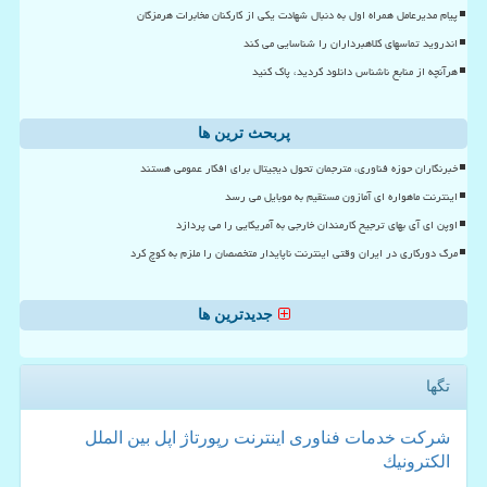
پیام مدیرعامل همراه اول به دنبال شهادت یکی از کارکنان مخابرات هرمزگان
اندروید تماسهای کلاهبرداران را شناسایی می کند
هرآنچه از منابع ناشناس دانلود کردید، پاک کنید
پربحث ترین ها
خبرنگاران حوزه فناوری، مترجمان تحول دیجیتال برای افکار عمومی هستند
اینترنت ماهواره ای آمازون مستقیم به موبایل می رسد
اوپن ای آی بهای ترجیح کارمندان خارجی به آمریکایی را می پردازد
مرگ دورکاری در ایران وقتی اینترنت ناپایدار متخصصان را ملزم به کوچ کرد
جدیدترین ها
تگها
شركت
خدمات
فناوری
اینترنت
رپورتاژ
اپل
بین الملل
الكترونیك