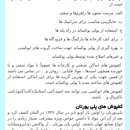
است از:
الف: مرمت ستون ها،راهروها و سقف
ب: جایگزینی مناسب برای سرامیک ها
ج: استفاده از پولی پوکساید در راه پله ها
د: برای کف کارخانه ها،پارکینگ ها و فرودگاه ها
ه: بهره گیری از پولی پوکساید جهت ساخت گروت های اپوکسی
و: قیرهای اصلاح شده توسط پولی پوکساید
کفپوش های اماکن صنعتی و کارخانه ها عموماً با مواد سمی و یا
خورنده همچون اسیدها ، مواد قلیایی ، روغن و … در تماس می باشند
از همین جهت یکی از بهترین گزینه ها برای این اماکن استفاده از
کفپوش های ساخته شده با پولی پوکساید است.
کفپوش های اپوکسی می توانند ضد اسید،آنتی استاتیک(کانداکتیو)،انتی
باکتریال و… باشند.
کفپوش های پلی یورتان
پلی‌یورتان را اولین بار اوتو بایر در سال ۱۹۳۷ در آلمان کشف کرد و
بعد از آن این مواد با داشتن خواص ویژه پیشرفت بسیار زیادی را در
انواع صنایع جهان داشتند. اولین پلی ‌یورتان ، از واکنش دی‌ایزوسیانات
تولید شدند. آلیتان‌ها ترکیباتی هستند که در ساختار آن‌ها پیوند یورتانی