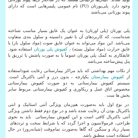
وجود دارد. پلی‌یورتان (
PU
) نام عمومی پلیمرهایی است که دارای
پیوند یورتانی می‌باشند
پلی یورتان (پلی اورتان) به عنوان یک عایق بسیار مناسب شناخته
شده‌است، که کاربردهای آن با تغییر دانسیته و سلول بندی متفاوت
می‌باشد. این مواد می‌تواند به عنوان عایق صوت (مواد سلول باز) یا
عایق حرارت (مواد سلول بسته) ،
کفپوش پلی یورتان
استفاده شود.
عایقکاری به کمک پلی یورتان عموماً یا به صورت پاشش یا تزریق یا
پنل پیش‌ساخته می‌باشد.
از نکات مهم بهداشتی که باید مراکز بیمارستانی رعایت شوداستفاده
از
کفپوش بیمارستان
یکپارچه ، بدون درز و آنتی باکتریال است.
سیستم کفپوش بیمارستانی به دو صورت کفپوش بیمارستانی
مخصوص اتاق عمل و ریکاوری و کفپوش بیمارستانی مربوط سایر
بخش ها ست .
در نوع اول باید به‌صورت هم‌زمان ویژگی آنتی استاتیک و انتی
باکتریال بودن آن رعایت شده باشد و در نوع دوم فقط داشتن ویژگی
آنتی باکتریال کافی است و این کفپوش بیمارستانی باید به نحوی
طراحی، فرمولاسیون و اجرا گردد که با شرایط سخت و ترددهای
بسیار زیاد و سنگین که گاها به‌صورت تمام‌وقت (شبانه‌روز) در حال
استفاده است منطبق باشد.