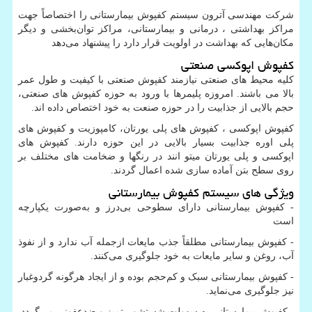
شرکت مهندسی آترون سیستم کفپوش بیمارستانی را اختصاصاً جهت
مراکز بهداشتی ، درمانی و بیمارستانی، مراکز توان‌بخشی و دیگر
مکان‌هایی که بهداشت در اولویت قرار دارد را پیشنهاد می‌دهد
کفپوش اپوکسی صنعتی
کلیه محیط های صنعتی نیازمند کفپوش صنعتی با کیفیت و طول عمر
بالا می باشند. امروزه پلیمرها با ورود به حوزه کفپوش های صنعتی،
حجم بالایی از جذابیت را در حوزه صنعت به خود اختصاص داده اند.
کفپوش اپوکسی ، کفپوش های پلی یورتان، کامپوزیت و کفپوش های
پلی اوره جذابیت بسیار بالایی در این حوزه دارند. کفپوش های
اپوکسی و پلی یورتان میتو انند در رنگها و ضخامت های مختلف بر
روی سطح بتن آماده سازی شده اعمال گردند.
ویژگی های سیستم کفپوش بیمارستانی
- کفپوش بیمارستانی دارای سطوحی بی‌درز و به‌صورت یکپارچه
است
- کفپوش بیمارستانی مطلقاً جذب مایعات ازجمله آب ندارد و از نفوذ
آب، روغن و سایر مایعات به خود جلوگیری می‌کنند.
- کفپوش بیمارستانی سبک و کم‌حجم بوده و از ایجاد هرگونه گردوغبار
نیز جلوگیری می‌نماید.
- کفپوش بیمارستانی به سهولت شستشو ، تمیز و ضدعفونی می‌گردد