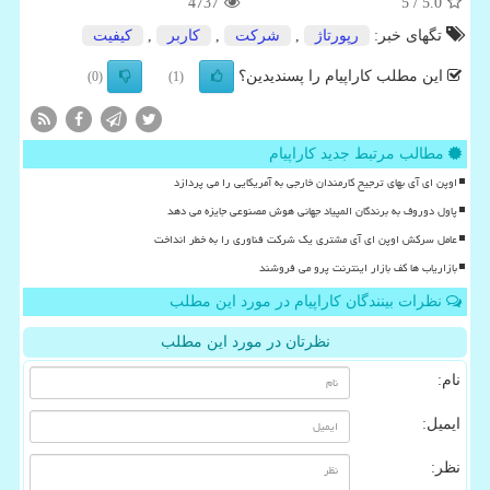
4737
/ 5
5.0
تگهای خبر:
رپورتاژ
,
شركت
,
كاربر
,
كیفیت
این مطلب کاراپیام را پسندیدین؟
(0)
(1)
مطالب مرتبط جدید کاراپیام
اوپن ای آی بهای ترجیح کارمندان خارجی به آمریکایی را می پردازد
پاول دوروف به برندگان المپیاد جهانی هوش مصنوعی جایزه می دهد
عامل سرکش اوپن ای آی مشتری یک شرکت فناوری را به خطر انداخت
بازاریاب ها کف بازار اینترنت پرو می فروشند
نظرات بینندگان کاراپیام در مورد این مطلب
نظرتان در مورد این مطلب
نام:
ایمیل:
نظر: