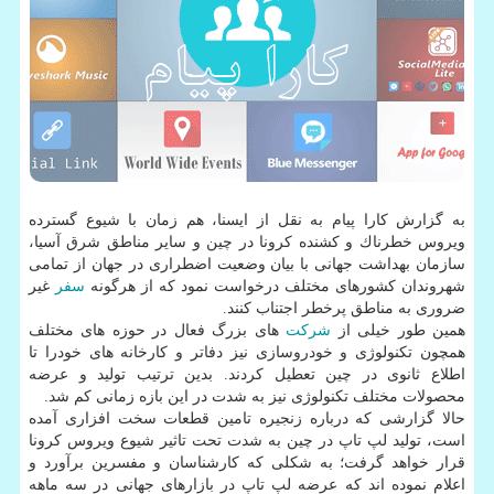
به گزارش كارا پیام به نقل از ایسنا، هم زمان با شیوع گسترده
ویروس خطرناك و كشنده كرونا در چین و سایر مناطق شرق آسیا،
سازمان بهداشت جهانی با بیان وضعیت اضطراری در جهان از تمامی
شهروندان كشورهای مختلف درخواست نمود كه از هرگونه
سفر
غیر
ضروری به مناطق پرخطر اجتناب كنند.
همین طور خیلی از
شركت
های بزرگ فعال در حوزه های مختلف
همچون تكنولوژی و خودروسازی نیز دفاتر و كارخانه های خودرا تا
اطلاع ثانوی در چین تعطیل كردند. بدین ترتیب تولید و عرضه
محصولات مختلف تكنولوژی نیز به شدت در این بازه زمانی كم شد.
حالا گزارشی كه درباره زنجیره تامین قطعات سخت افزاری آمده
است، تولید لپ تاپ در چین به شدت تحت تاثیر شیوع ویروس كرونا
قرار خواهد گرفت؛ به شكلی كه كارشناسان و مفسرین برآورد و
اعلام نموده اند كه عرضه لپ تاپ در بازارهای جهانی در سه ماهه