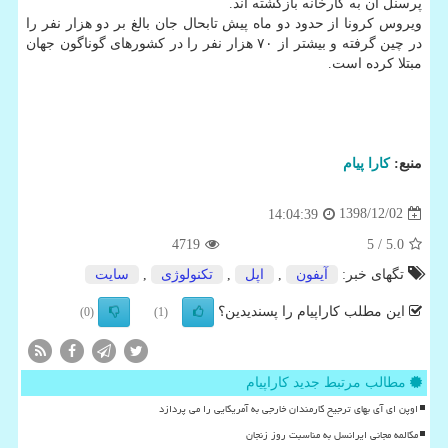
پرسنل آن به كارخانه بازگشته اند.
ویروس كرونا از حدود دو ماه پیش تابحال جان بالغ بر دو هزار نفر را
در چین گرفته و بیشتر از ۷۰ هزار نفر را در كشورهای گوناگون جهان
مبتلا كرده است.
منبع:
كارا پیام
1398/12/02
14:04:39
4719
/ 5
5.0
تگهای خبر:
آیفون
,
اپل
,
تكنولوژی
,
سایت
این مطلب کاراپیام را پسندیدین؟
(0)
(1)
مطالب مرتبط جدید کاراپیام
اوپن ای آی بهای ترجیح کارمندان خارجی به آمریکایی را می پردازد
مکالمه مجانی ایرانسل به مناسبت روز زنجان