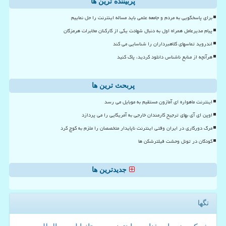
پربیننده ترین ها
برای پاسخگویی به مردم و جامعه علمی باید مساله اینترنت را حل نماییم
پیام مدیرعامل همراه اول به دنبال شهادت یکی از کارکنان مخابرات هرمزگان
اندروید تماسهای کلاهبرداران را شناسایی می کند
هرآنچه از منابع ناشناس دانلود کردید، پاک کنید
پربحث ترین ها
اینترنت ماهواره ای آمازون مستقیم به موبایل می رسد
اوپن ای آی بهای ترجیح کارمندان خارجی به آمریکایی را می پردازد
مرگ دورکاری در ایران وقتی اینترنت ناپایدار متخصصان را ملزم به کوچ کرد
کودکان در تونل وحشت فیلترشکن ها
جدیدترین ها
تگها