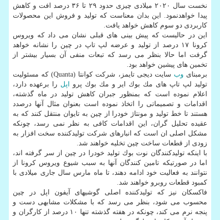
نخست سال ۲۰۲۰ میلادی چیزی حدود ۲۹ تا ۳۶ درصد افت و كاهش
پیدا خواهدنمود. این بدان معناست كه تولید و فروش این محصولات
كاربردی دو سوم كاهش خواهد یافت.
این در حالیست كه پیش بینی های قبلی نشان می داد كه ویروس
كرونا ۱۷ درصد از تولید و عرضه لپ تاپ در چین را نشانه خواهد
گرفت اما حالا بنظر می رسد كه تبعات منفی آن بسیار بیشتر از
تخمین های پیشین خواهد بود.
برمبنای
وب
سایت دیجی تایمز، شركت كوانتا (Quanta) كه مسئولیت
تولید لپ تاپ های مك بوك ایر و مك بوك پرو
اپل
را برعهده دارد،
اعلام نموده است كه بمنظور جبران كاهش تولید در ماه گذشته،
اقدامات و تصمیماتی را اتخاذ نموده است بعنوان مثال آنها درصدد
هستند تا خط تولید و مونتاژ خودرا از چین به تایوان منتقل كنند كه به
عقیده تحلیل گران، این اقدامات كافی به نظر نمی رسد، چونكه
مشكل اصلی ان است كه انبارهای شركت تولیدكننده سخت افزار به
زودی از قطعات ساخت چین تخلیه خواهند شد.
با اینكه تولیدكنندگان نوت بوك تولید خودرا در چین از سر گرفته اند،
اما در صورتیكه تامین كنندگان آنها به سبب شیوع ویروس كرونا از
نتوانند به فعالیت خود ادامه دهند، تا ماه مارس سال جاری میلادی با
كمبود قطعات روبرو خواهند شد.
فاكسكان نیز كه تولیدكننده اصلی گوشیهای آیفون اپل در چین
محسوب می شود، بنظر می رسد كه با مشكلات مشابهی دست و
پنجه نرم می كند، چونكه در هفته گذشته تنها ۱۰ درصد از كارگران و