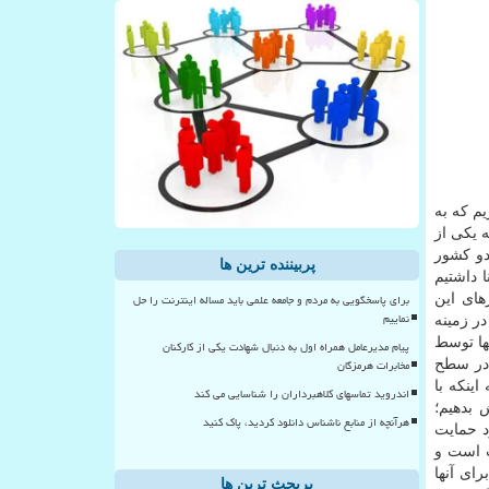
 ما ۲ برنامه حمایتی ویژه داریم که به
 یکی از
دو کشور
پربیننده ترین ها
 داشتیم
برای پاسخگویی به مردم و جامعه علمی باید مساله اینترنت را حل
ورهای این
نماییم
۶ طرح، ۶ طرح اولویت دار دیگر در زمینه
ها توسط
پیام مدیرعامل همراه اول به دنبال شهادت یکی از کارکنان
مخابرات هرمزگان
 در سطح
ینکه با
اندروید تماسهای کلاهبرداران را شناسایی می کند
 بدهیم؛
هرآنچه از منابع ناشناس دانلود کردید، پاک کنید
د حمایت
ت است و
ای آنها
پربحث ترین ها