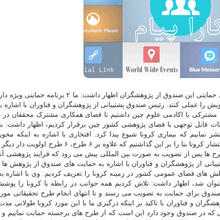
ایمان افتخاری در گفتگو با خبرنگار مهر در مورد برنامه های حمایتی این صندوق از پژوهشگران اظهار داشت:
ویش را عملی کنند. رئیس صندوق پشتیبانی از پژوهشگران و فناوران با اشاره به
مه مشترکی با اکادمی علوم چین داشتیم تا فضای همکاری مشترک محققان در 
طات قابل توجهی با فضای پژوهشی کشور چین برقرار کردیم، اظهار داشت: بنا
طرح اولویت دار را منتشر نماییم که بیماری کرونا شیوع پیدا کرد. افتخاری با اشاره به اینکه مح
فراخوان از قبل مشخص شده بود، بیان نمود: با عنایت به انتشار کرونا بنا را بر این گذاشتیم که علاوه بر 
طرح ها پس از تصویب به صورت بین المللی پیش می رود که فرایند پژوهشی آن
انی از پژوهشگران و فناوران با اشاره به حمایت های صندوق از پژوهش ها
های فضای عمومی کشور در زمینه کرونا را تعریف کردیم. وی با اشاره به ا
وان شد، اظهار داشت: تلاش کردیم همه جوانب در رابطه با کرونا را پوشش
ر صندوق برای حمایت به تصویب می رسند و تا انتهای انجام طرح تحقیقاتی مور
گران و فناوران با تاکید بر اینکه درگیری ما با این مورد کرونا طولانی مد
لی که در صندوق وجود دارد این است که از طرح های برجسته حمایت نماییم و بر