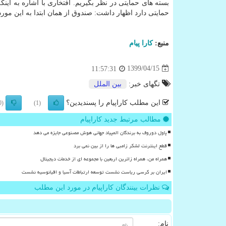
بسته های حمایتی در نظر بگیریم. افتخاری با اشاره به ا
حمایتی دارد اظهار داشت: صندوق از همان ابتدا به این مور
منبع:
كارا پیام
1399/04/15
11:57:31
تگهای خبر:
بین الملل
این مطلب کاراپیام را پسندیدین؟
(0)
(1)
مطالب مرتبط جدید کاراپیام
پاول دوروف به برندگان المپیاد جهانی هوش مصنوعی جایزه می دهد
قطع اینترنت لشکر زامبی ها را از بین نمی برد
همراه من، همراه زائرین اربعین با مجموعه ای از خدمات دیجیتال
ایران بر کرسی ریاست نشست توسعه ارتباطات آسیا و اقیانوسیه نشست
نظرات بینندگان کاراپیام در مورد این مطلب
نام: