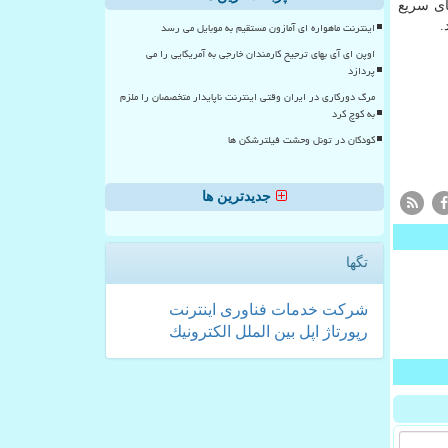
ای سریع
.
اینترنت ماهواره ای آمازون مستقیم به موبایل می رسد
اوپن ای آی بهای ترجیح کارمندان خارجی به آمریکایی را می
پردازد
مرگ دورکاری در ایران وقتی اینترنت ناپایدار متخصصان را ملزم
به کوچ کرد
کودکان در تونل وحشت فیلترشکن ها
جدیدترین ها
تگها
شركت
خدمات
فناوری
اینترنت
رپورتاژ
اپل
بین الملل
الكترونیك