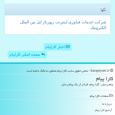
تگها
شركت
خدمات
فناوری
اینترنت
رپورتاژ
اپل
بین الملل
الكترونیك
اخبار کاراپیام
صفحه اصلی کاراپیام
karapayam.ir - تمامی حقوق سایت كارا پیام متعلق به مالک دامنه است
كارا پیام
پیام رسان : کارا پیام، فراتر از یک پیام رسان
صفحات كارا پیام
درباره ما
آرشیو كارا پیام