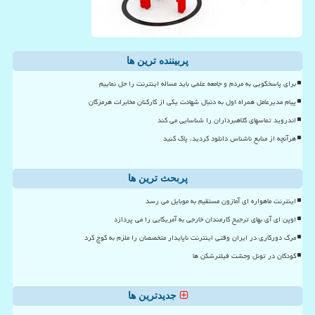
پربیننده ترین ها
برای پاسخگویی به مردم و جامعه علمی باید مساله اینترنت را حل نماییم
پیام مدیرعامل همراه اول به دنبال شهادت یکی از کارکنان مخابرات هرمزگان
اندروید تماسهای کلاهبرداران را شناسایی می کند
هرآنچه از منابع ناشناس دانلود کردید، پاک کنید
پربحث ترین ها
اینترنت ماهواره ای آمازون مستقیم به موبایل می رسد
اوپن ای آی بهای ترجیح کارمندان خارجی به آمریکایی را می پردازد
مرگ دورکاری در ایران وقتی اینترنت ناپایدار متخصصان را ملزم به کوچ کرد
کودکان در تونل وحشت فیلترشکن ها
جدیدترین ها