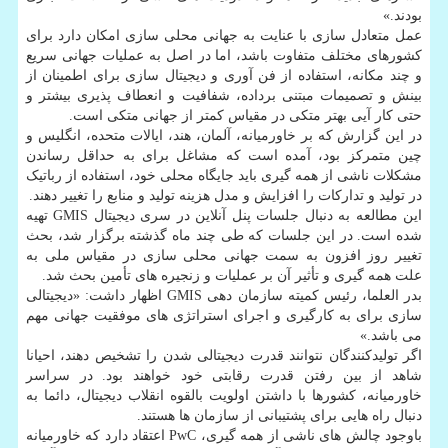
بودند.»
عمل متعادل سازی با عنایت به جهانی محلی سازی امکان دارد برای
کشورهای مختلف متفاوت باشد، اما در اصل به عملیات جهانی سریع
و چند مکانه، استفاده از فن آوری و دیجیتال سازی برای اطمینان از
بینش و تصمیمات مبتنی برداده، شفافیت و انعطاف پذیری بیشتر و
حتی کار آیی بهتر متکی در مقیاس کمتر از جهانی متکی است.
در این گزارش که بر خاورمیانه، آلمان، هند، ایالات متحده، انگلیس و
چین متمرکز بود، آمده است که مشاغل برای به حداقل رساندن
مشکلات ناشی از همه گیری باید جایگاه محلی خود، استفاده از رباتیک
در تولید و تدارکات را افزایش و مدل هزینه تولید و منابع را تغییر دهند.
این مطالعه به دنبال جلسات پنل آنلاین در سری دیجیتال GMIS تهیه
شده است. در این جلسات که طی چند ماه گذشته برگزار شد، بحث
تغییر روز افزون به سمت جهانی محلی سازی در مقیاس ملی به
علت همه گیری و تأثیر آن بر عملیات و زنجیره های تأمین بحث شد.
بدر العلما، رئیس کمیته سازمان دهی GMIS اظهار داشت: «دیجیتالی
سازی برای به کارگیری و اجرای استراتژی های موفقیت جهانی مهم
می باشد.»
اگر تولیدکنندگان نتوانند قدرت دیجیتالی شدن را تشخیص دهند، احیانا
شاهد از بین رفتن قدرت رقابتی خود خواهند بود. در سراسر
خاورمیانه، کشورها با داشتن اولویت بالقوه انقلاب دیجیتال، دائما به
دنبال راه هایی برای پشتیبانی از سازمان ها هستند.
باوجود چالش های ناشی از همه گیری، PwC اعتقاد دارد که خاورمیانه