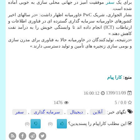
برای یک
سفر
موفقیت آمیز در جهانی محلی سازی به خوبی آماده
شده است.
بشار الجواری، شریک PwC خاورمیانه اظهار داشت: «در سالهای اخیر
کشورهای خاورمیانه سرمایه گذاری گسترده ای در فناوری اطلاعات و
ارتباطات (ICT) انجام داده اند تا وابستگی خویش را به درآمد نفت
کاهش دهند.»
«درنتیجه، تولیدکنندگان در خاورمیانه حالا به فناوری برای مدرن سازی
و بومی سازی زنجیره های تأمین و تولید دسترسی دارند.»
منبع:
كارا پیام
1399/11/09
16:00:12
1476
/ 5
0.0
تگهای خبر:
آنلاین
,
دیجیتال
,
سرمایه گذاری
,
سفر
این مطلب کاراپیام را پسندیدین؟
(0)
(0)