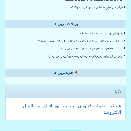
هرآنچه از منابع ناشناس دانلود کردید، پاک کنید
پربحث ترین ها
رندرهای دو تبلت سامسونگ برملا شد
خبرنگاران حوزه فناوری، مترجمان تحول دیجیتال برای افکار عمومی هستند
اینترنت ماهواره ای آمازون مستقیم به موبایل می رسد
اوپن ای آی بهای ترجیح کارمندان خارجی به آمریکایی را می پردازد
جدیدترین ها
تگها
شركت
خدمات
فناوری
اینترنت
رپورتاژ
اپل
بین الملل
الكترونیك