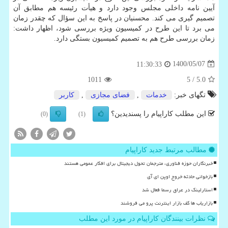
آیین نامه داخلی مجلس وجود دارد و هیأت رئیسه هم مطابق آن
تصمیم گیری می کند. محسنیان در پاسخ به این سؤال که چقدر زمان
می برد تا این طرح در کمیسیون ویژه بررسی شود، اظهار داشت:
زمان بررسی طرح هم به تصمیم کمیسیون بستگی دارد.
1400/05/07
11:30:33
1011
/ 5
5.0
تگهای خبر:
خدمات
,
فضای مجازی
,
كاربر
این مطلب کاراپیام را پسندیدین؟
(0)
(1)
مطالب مرتبط جدید کاراپیام
خبرنگاران حوزه فناوری، مترجمان تحول دیجیتال برای افکار عمومی هستند
بازخوانی حادثه خروج اوپن ای آی
استارلینک در عراق رسما فعال شد
بازاریاب ها کف بازار اینترنت پرو می فروشند
نظرات بینندگان کاراپیام در مورد این مطلب