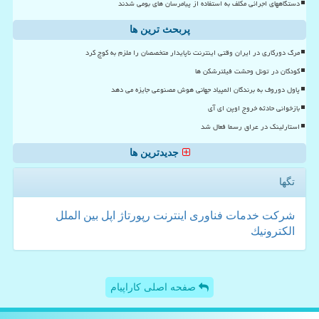
دستگاههای اجرائی مکلف به استفاده از پیامرسان های بومی شدند
پربحث ترین ها
مرگ دورکاری در ایران وقتی اینترنت ناپایدار متخصصان را ملزم به کوچ کرد
کودکان در تونل وحشت فیلترشکن ها
پاول دوروف به برندگان المپیاد جهانی هوش مصنوعی جایزه می دهد
بازخوانی حادثه خروج اوپن ای آی
استارلینک در عراق رسما فعال شد
جدیدترین ها
تگها
شركت
خدمات
فناوری
اینترنت
رپورتاژ
اپل
بین الملل
الكترونیك
صفحه اصلی کاراپیام